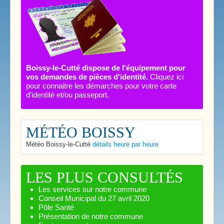
Boissy-le-Cutté dispose de l'équipement pour
vos demandes de pièces d'identité.
Cliquez ici
pour connaitre les démarches pour votre carte
d’identité et/ou passeport.
MÉTÉO BOISSY
Météo Boissy-le-Cutté
détails heure par heure
LES PLUS CONSULTÉS
Les services sur notre commune
Conseil Municipal du 27 avril 2020
Pôle Santé
Présentation de notre commune