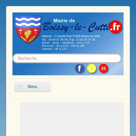
Rechercher
Menu
Accueil
Présentation de notre commune
Vie économique et associative
Les services sur notre commune