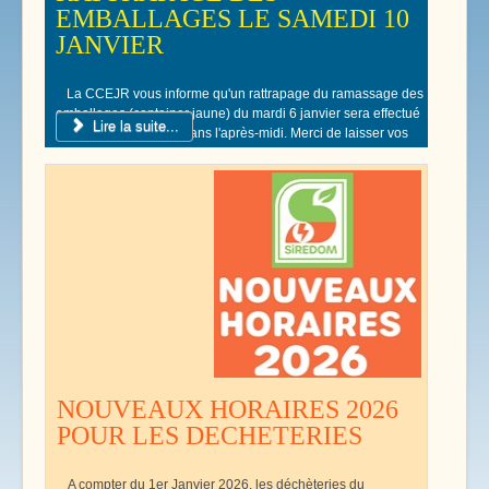
EMBALLAGES LE SAMEDI 10
JANVIER
La CCEJR vous informe qu'un rattrapage du ramassage des
emballages (container jaune) du mardi 6 janvier sera effectué
Lire la suite...
le samedi 10 Janvier dans l'après-midi. Merci de laisser vos
poubelles jaunes devant votre domicile.
NOUVEAUX HORAIRES 2026
POUR LES DECHETERIES
A compter du 1er Janvier 2026, les déchèteries du