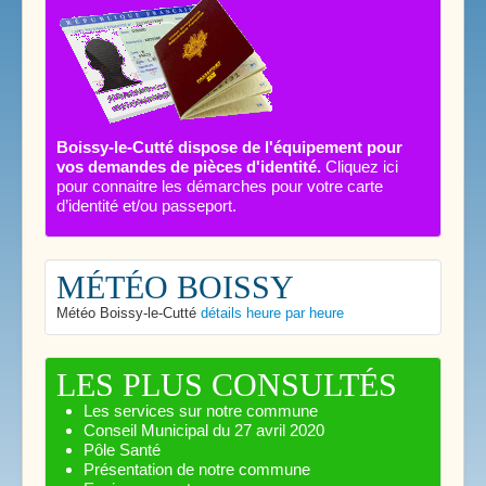
Boissy-le-Cutté dispose de l'équipement pour
vos demandes de pièces d'identité.
Cliquez ici
pour connaitre les démarches pour votre carte
d’identité et/ou passeport.
MÉTÉO BOISSY
Météo Boissy-le-Cutté
détails heure par heure
LES PLUS CONSULTÉS
Les services sur notre commune
Conseil Municipal du 27 avril 2020
Pôle Santé
Présentation de notre commune