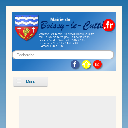
Rechercher
Menu
Accueil
Présentation de notre commune
Vie économique et associative
Les services sur notre commune