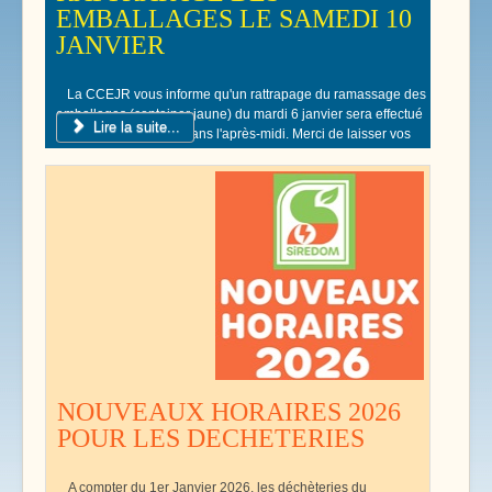
EMBALLAGES LE SAMEDI 10
JANVIER
La CCEJR vous informe qu'un rattrapage du ramassage des
emballages (container jaune) du mardi 6 janvier sera effectué
Lire la suite...
le samedi 10 Janvier dans l'après-midi. Merci de laisser vos
poubelles jaunes devant votre domicile.
NOUVEAUX HORAIRES 2026
POUR LES DECHETERIES
A compter du 1er Janvier 2026, les déchèteries du