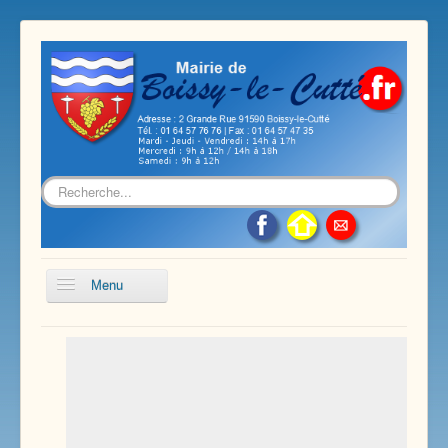
Rechercher
Menu
Accueil
Présentation de notre commune
Vie économique et associative
Les services sur notre commune