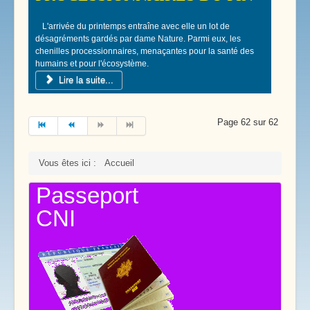
L'arrivée du printemps entraîne avec elle un lot de
désagréments gardés par dame Nature. Parmi eux, les
chenilles processionnaires, menaçantes pour la santé des
humains et pour l'écosystème.
Lire la suite...
Page 62 sur 62
Vous êtes ici :
Accueil
Passeport
CNI