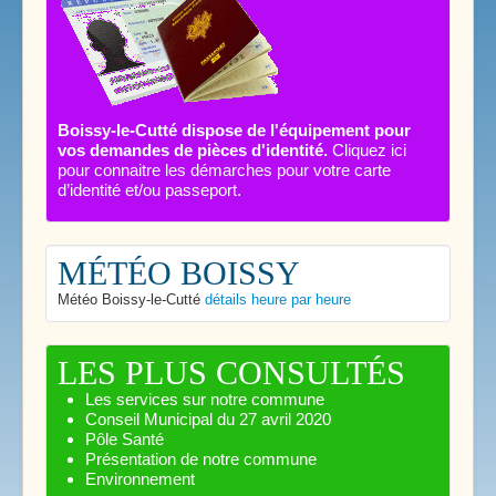
Boissy-le-Cutté dispose de l'équipement pour
vos demandes de pièces d'identité.
Cliquez ici
pour connaitre les démarches pour votre carte
d’identité et/ou passeport.
MÉTÉO BOISSY
Météo Boissy-le-Cutté
détails heure par heure
LES PLUS CONSULTÉS
Les services sur notre commune
Conseil Municipal du 27 avril 2020
Pôle Santé
Présentation de notre commune
Environnement