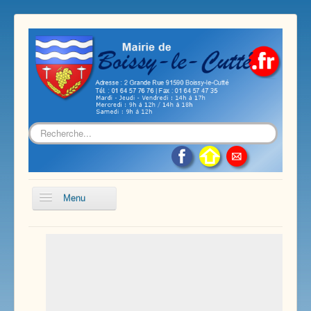
Rechercher
Menu
Accueil
Présentation de notre commune
Vie économique et associative
Les services sur notre commune