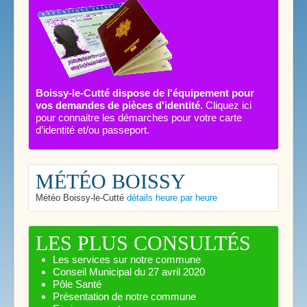
Boissy-le-Cutté dispose de l'équipement pour
vos demandes de pièces d'identité.
Cliquez ici
pour connaitre les démarches pour votre carte
d’identité et/ou passeport.
MÉTÉO BOISSY
Météo Boissy-le-Cutté
détails heure par heure
LES PLUS CONSULTÉS
Les services sur notre commune
Conseil Municipal du 27 avril 2020
Pôle Santé
Présentation de notre commune