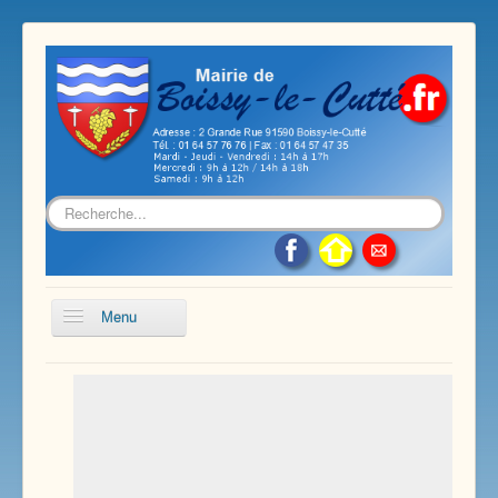
Rechercher
Menu
Accueil
Présentation de notre commune
Vie économique et associative
Les services sur notre commune