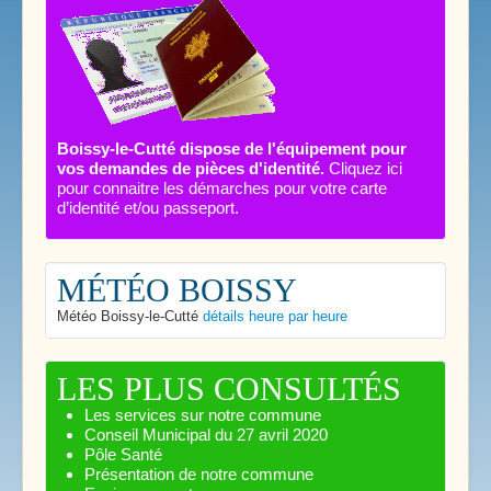
Boissy-le-Cutté dispose de l'équipement pour
vos demandes de pièces d'identité.
Cliquez ici
pour connaitre les démarches pour votre carte
d’identité et/ou passeport.
MÉTÉO BOISSY
Météo Boissy-le-Cutté
détails heure par heure
LES PLUS CONSULTÉS
Les services sur notre commune
Conseil Municipal du 27 avril 2020
Pôle Santé
Présentation de notre commune