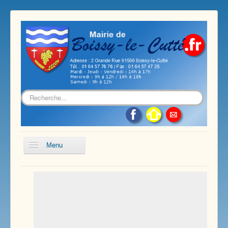
Rechercher
Menu
Accueil
Présentation de notre commune
Vie économique et associative
Les services sur notre commune