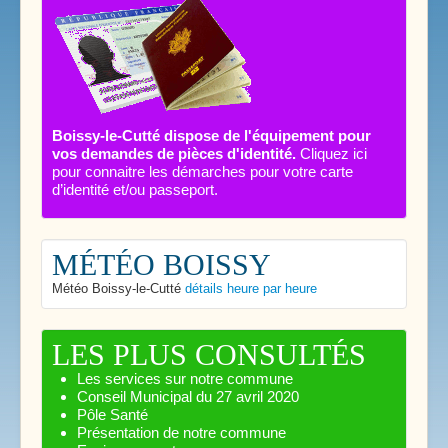
Boissy-le-Cutté dispose de l'équipement pour
vos demandes de pièces d'identité.
Cliquez ici
pour connaitre les démarches pour votre carte
d’identité et/ou passeport.
MÉTÉO BOISSY
Météo Boissy-le-Cutté
détails heure par heure
LES PLUS CONSULTÉS
Les services sur notre commune
Conseil Municipal du 27 avril 2020
Pôle Santé
Présentation de notre commune