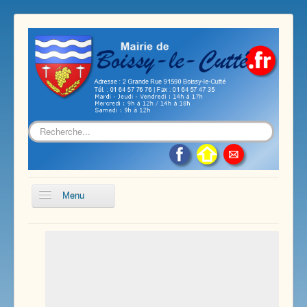
Rechercher
Menu
Accueil
Présentation de notre commune
Vie économique et associative
Les services sur notre commune