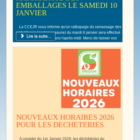
EMBALLAGES LE SAMEDI 10
JANVIER
La CCEJR vous informe qu'un rattrapage du ramassage des
emballages (container jaune) du mardi 6 janvier sera effectué
Lire la suite...
le samedi 10 Janvier dans l'après-midi. Merci de laisser vos
poubelles jaunes devant votre domicile.
NOUVEAUX HORAIRES 2026
POUR LES DECHETERIES
A compter du 1er Janvier 2026, les déchèteries du