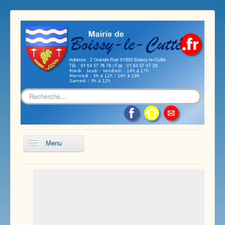
Rechercher
Menu
Accueil
Présentation de notre commune
Vie économique et associative
Les services sur notre commune