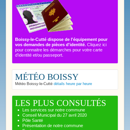
Boissy-le-Cutté dispose de l'équipement pour
vos demandes de pièces d'identité.
Cliquez ici
pour connaitre les démarches pour votre carte
d’identité et/ou passeport.
MÉTÉO BOISSY
Météo Boissy-le-Cutté
détails heure par heure
LES PLUS CONSULTÉS
Les services sur notre commune
Conseil Municipal du 27 avril 2020
Pôle Santé
Présentation de notre commune