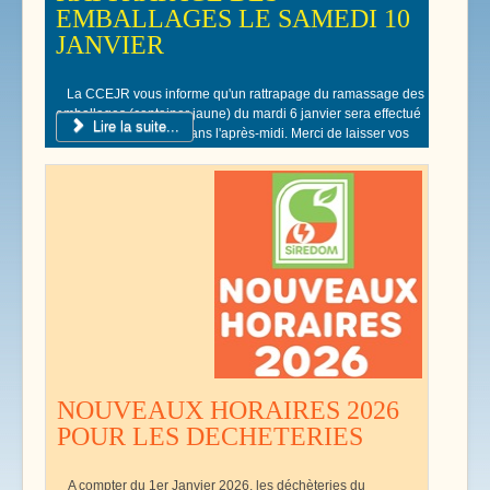
EMBALLAGES LE SAMEDI 10
JANVIER
La CCEJR vous informe qu'un rattrapage du ramassage des
emballages (container jaune) du mardi 6 janvier sera effectué
Lire la suite...
le samedi 10 Janvier dans l'après-midi. Merci de laisser vos
poubelles jaunes devant votre domicile.
NOUVEAUX HORAIRES 2026
POUR LES DECHETERIES
A compter du 1er Janvier 2026, les déchèteries du