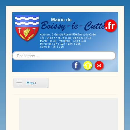
Rechercher
Menu
Accueil
Présentation de notre commune
Vie économique et associative
Les services sur notre commune