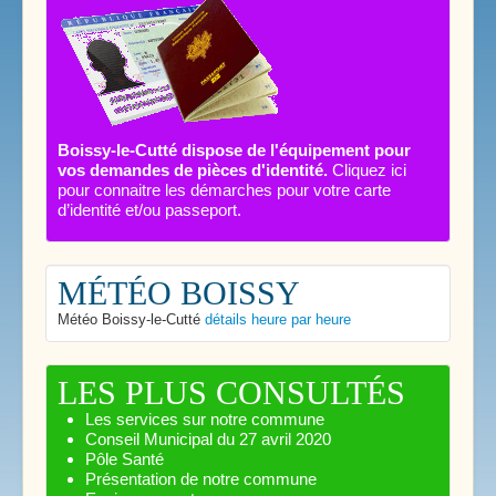
Boissy-le-Cutté dispose de l'équipement pour
vos demandes de pièces d'identité.
Cliquez ici
pour connaitre les démarches pour votre carte
d’identité et/ou passeport.
MÉTÉO BOISSY
Météo Boissy-le-Cutté
détails heure par heure
LES PLUS CONSULTÉS
Les services sur notre commune
Conseil Municipal du 27 avril 2020
Pôle Santé
Présentation de notre commune