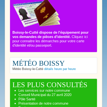
Boissy-le-Cutté dispose de l'équipement pour
vos demandes de pièces d'identité.
Cliquez ici
pour connaitre les démarches pour votre carte
d’identité et/ou passeport.
MÉTÉO BOISSY
Météo Boissy-le-Cutté
détails heure par heure
LES PLUS CONSULTÉS
Les services sur notre commune
Conseil Municipal du 27 avril 2020
Pôle Santé
Présentation de notre commune