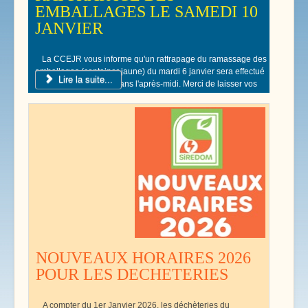
EMBALLAGES LE SAMEDI 10
JANVIER
La CCEJR vous informe qu'un rattrapage du ramassage des
emballages (container jaune) du mardi 6 janvier sera effectué
Lire la suite...
le samedi 10 Janvier dans l'après-midi. Merci de laisser vos
poubelles jaunes devant votre domicile.
NOUVEAUX HORAIRES 2026
POUR LES DECHETERIES
A compter du 1er Janvier 2026, les déchèteries du