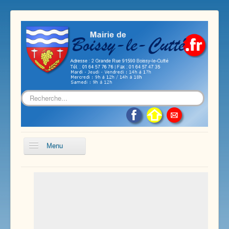
Rechercher
Menu
Accueil
Présentation de notre commune
Vie économique et associative
Les services sur notre commune