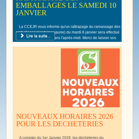
EMBALLAGES LE SAMEDI 10
JANVIER
La CCEJR vous informe qu'un rattrapage du ramassage des
emballages (container jaune) du mardi 6 janvier sera effectué
Lire la suite...
le samedi 10 Janvier dans l'après-midi. Merci de laisser vos
poubelles jaunes devant votre domicile.
NOUVEAUX HORAIRES 2026
POUR LES DECHETERIES
A compter du 1er Janvier 2026, les déchèteries du