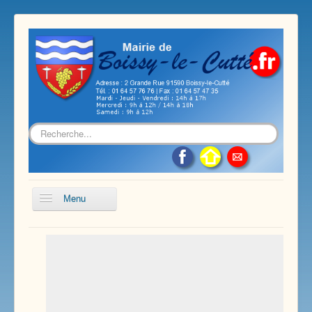
Rechercher
Menu
Accueil
Présentation de notre commune
Vie économique et associative
Les services sur notre commune