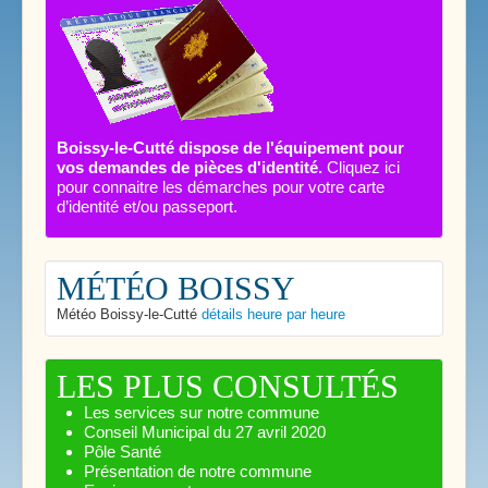
Boissy-le-Cutté dispose de l'équipement pour
vos demandes de pièces d'identité.
Cliquez ici
pour connaitre les démarches pour votre carte
d’identité et/ou passeport.
MÉTÉO BOISSY
Météo Boissy-le-Cutté
détails heure par heure
LES PLUS CONSULTÉS
Les services sur notre commune
Conseil Municipal du 27 avril 2020
Pôle Santé
Présentation de notre commune