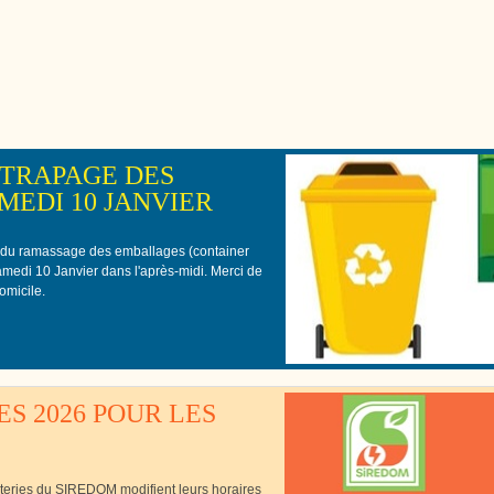
Cutté
TRAPAGE DES
EDI 10 JANVIER
 du ramassage des emballages (container
samedi 10 Janvier dans l'après-midi. Merci de
omicile.
S 2026 POUR LES
èteries du SIREDOM modifient leurs horaires