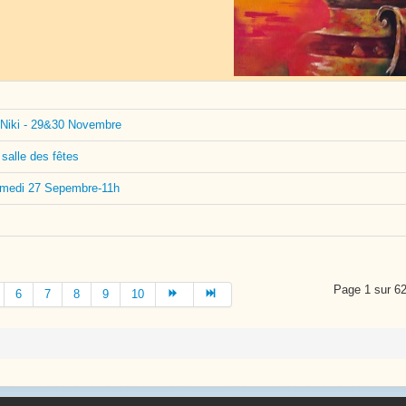
 Niki - 29&30 Novembre
salle des fêtes
 samedi 27 Sepembre-11h
Page 1 sur 6
6
7
8
9
10