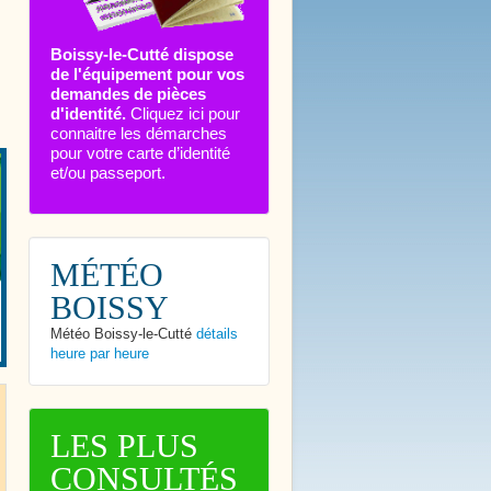
Boissy-le-Cutté dispose
de l'équipement pour vos
demandes de pièces
d'identité.
Cliquez ici pour
connaitre les démarches
pour votre carte d’identité
et/ou passeport.
MÉTÉO
BOISSY
Météo Boissy-le-Cutté
détails
heure par heure
LES PLUS
CONSULTÉS