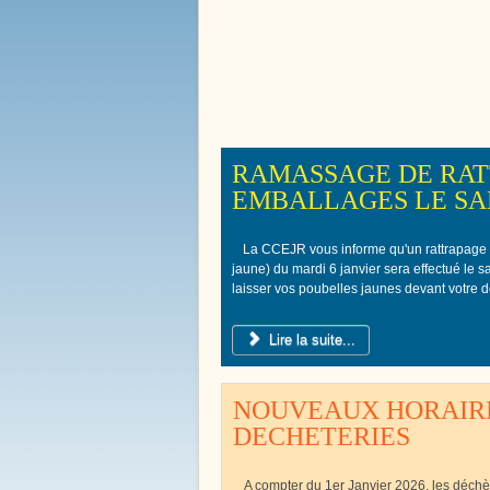
Bienvenue à
Boissy le 
RAMASSAGE DE RAT
EMBALLAGES LE SAM
La CCEJR vous informe qu'un rattrapage
jaune) du mardi 6 janvier sera effectué le 
laisser vos poubelles jaunes devant votre d
Lire la suite...
NOUVEAUX HORAIRE
DECHETERIES
A compter du 1er Janvier 2026, les déch