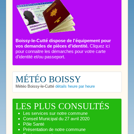
Boissy-le-Cutté dispose de l'équipement pour
vos demandes de pièces d'identité.
Cliquez ici
pour connaitre les démarches pour votre carte
d’identité et/ou passeport.
MÉTÉO BOISSY
Météo Boissy-le-Cutté
détails heure par heure
LES PLUS CONSULTÉS
Les services sur notre commune
Conseil Municipal du 27 avril 2020
Pôle Santé
Présentation de notre commune