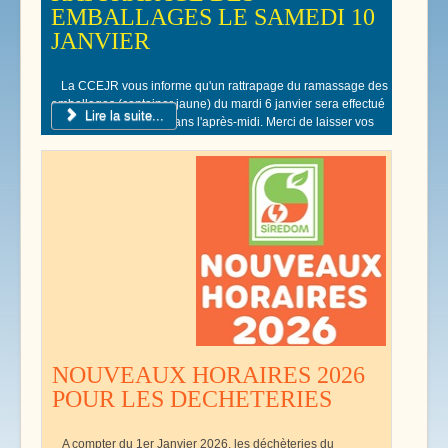
EMBALLAGES LE SAMEDI 10
JANVIER
La CCEJR vous informe qu'un rattrapage du ramassage des
emballages (container jaune) du mardi 6 janvier sera effectué
Lire la suite...
le samedi 10 Janvier dans l'après-midi. Merci de laisser vos
poubelles jaunes devant votre domicile.
NOUVEAUX HORAIRES 2026
POUR LES DECHETERIES
A compter du 1er Janvier 2026, les déchèteries du