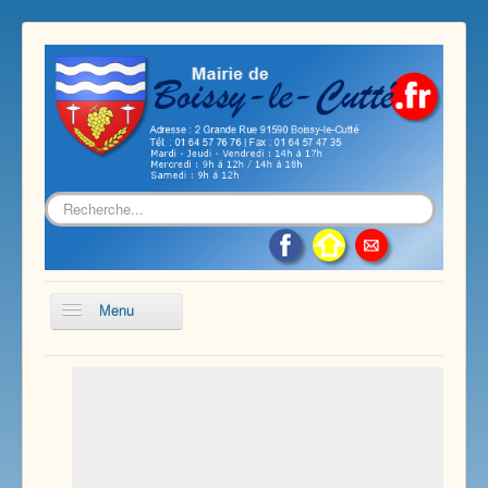
Rechercher
Menu
Accueil
Présentation de notre commune
Vie économique et associative
Les services sur notre commune