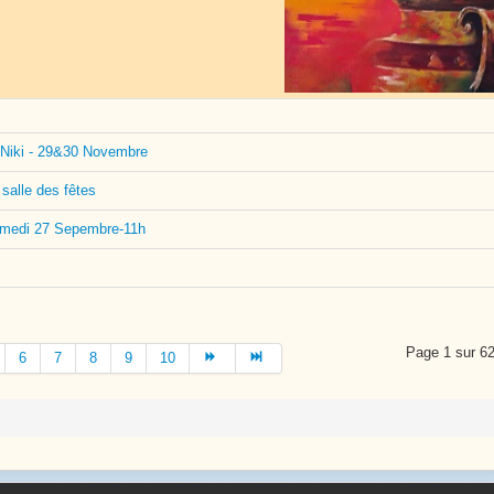
 Niki - 29&30 Novembre
salle des fêtes
 samedi 27 Sepembre-11h
Page 1 sur 6
6
7
8
9
10