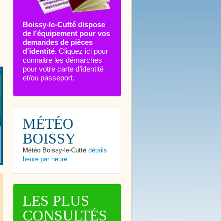
Boissy-le-Cutté dispose
de l'équipement pour vos
demandes de pièces
d'identité.
Cliquez ici pour
connaitre les démarches
pour votre carte d’identité
et/ou passeport.
MÉTÉO
BOISSY
Météo Boissy-le-Cutté
détails
heure par heure
LES PLUS
CONSULTÉS