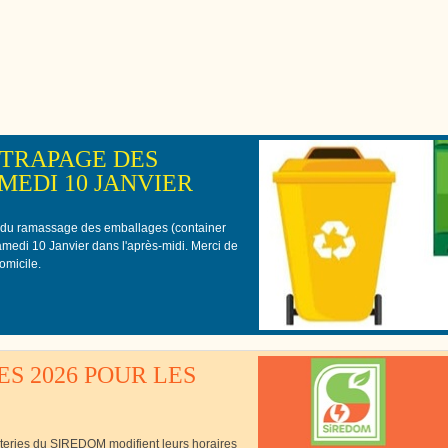
Cutté
TRAPAGE DES
EDI 10 JANVIER
 du ramassage des emballages (container
samedi 10 Janvier dans l'après-midi. Merci de
omicile.
S 2026 POUR LES
èteries du SIREDOM modifient leurs horaires