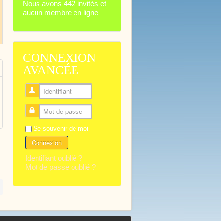
Nous avons 442 invités et
aucun membre en ligne
CONNEXION
AVANCÉE
Identifiant
Mot de passe
Se souvenir de moi
Connexion
Identifiant oublié ?
2
Mot de passe oublié ?