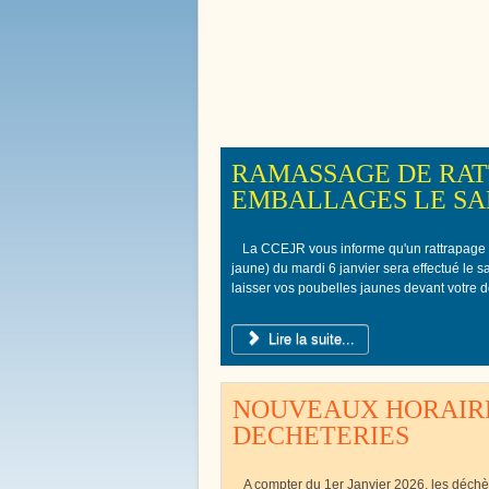
Bienvenue à
Boissy le 
RAMASSAGE DE RAT
EMBALLAGES LE SAM
La CCEJR vous informe qu'un rattrapage
jaune) du mardi 6 janvier sera effectué le 
laisser vos poubelles jaunes devant votre d
Lire la suite...
NOUVEAUX HORAIRE
DECHETERIES
A compter du 1er Janvier 2026, les déch