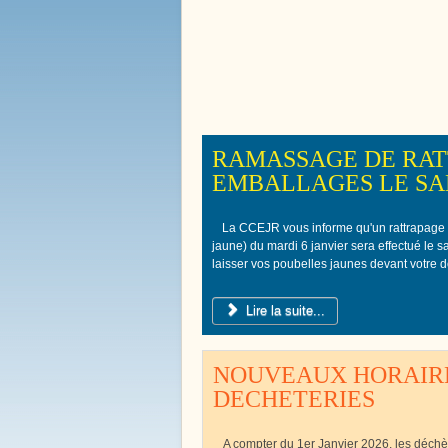
Bienvenue à
Boissy le 
RAMASSAGE DE RAT
EMBALLAGES LE SAM
La CCEJR vous informe qu'un rattrapage
jaune) du mardi 6 janvier sera effectué le 
laisser vos poubelles jaunes devant votre d
Lire la suite...
NOUVEAUX HORAIRE
DECHETERIES
A compter du 1er Janvier 2026, les déch