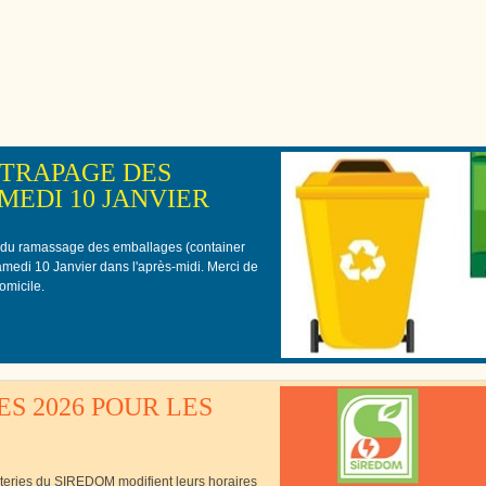
Cutté
TRAPAGE DES
EDI 10 JANVIER
 du ramassage des emballages (container
samedi 10 Janvier dans l'après-midi. Merci de
omicile.
S 2026 POUR LES
èteries du SIREDOM modifient leurs horaires