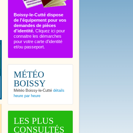
Boissy-le-Cutté dispose
de l'équipement pour vos
demandes de pièces
d'identité.
Cliquez ici pour
connaitre les démarches
pour votre carte d’identité
et/ou passeport.
MÉTÉO
BOISSY
Météo Boissy-le-Cutté
détails
heure par heure
LES PLUS
CONSULTÉS