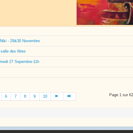
 Niki - 29&30 Novembre
salle des fêtes
 samedi 27 Sepembre-11h
Page 1 sur 6
6
7
8
9
10