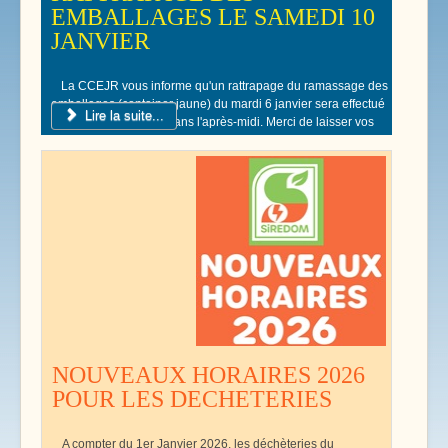
EMBALLAGES LE SAMEDI 10
JANVIER
La CCEJR vous informe qu'un rattrapage du ramassage des
emballages (container jaune) du mardi 6 janvier sera effectué
Lire la suite...
le samedi 10 Janvier dans l'après-midi. Merci de laisser vos
poubelles jaunes devant votre domicile.
NOUVEAUX HORAIRES 2026
POUR LES DECHETERIES
A compter du 1er Janvier 2026, les déchèteries du