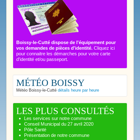
Boissy-le-Cutté dispose de l'équipement pour
vos demandes de pièces d'identité.
Cliquez ici
pour connaitre les démarches pour votre carte
d’identité et/ou passeport.
MÉTÉO BOISSY
Météo Boissy-le-Cutté
détails heure par heure
LES PLUS CONSULTÉS
Les services sur notre commune
Conseil Municipal du 27 avril 2020
Pôle Santé
Présentation de notre commune