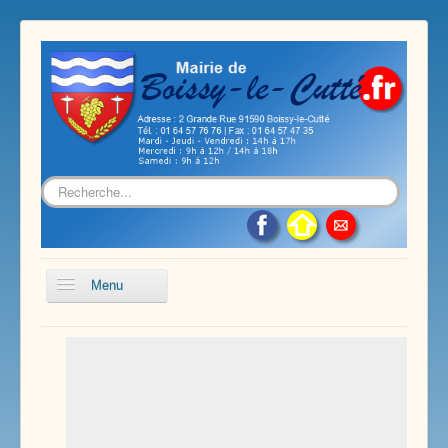
Rechercher
Menu
Accueil
Présentation de notre commune
Vie économique et associative
Les services sur notre commune