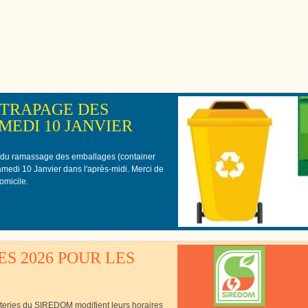
Cutté
TRAPAGE DES
EDI 10 JANVIER
 du ramassage des emballages (container
samedi 10 Janvier dans l'après-midi. Merci de
omicile.
S 2026 POUR LES
èteries du SIREDOM modifient leurs horaires