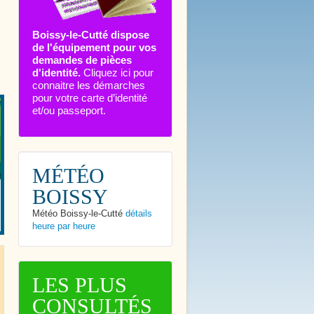
Boissy-le-Cutté dispose
de l'équipement pour vos
demandes de pièces
d'identité.
Cliquez ici pour
connaitre les démarches
pour votre carte d’identité
et/ou passeport.
MÉTÉO
BOISSY
Météo Boissy-le-Cutté
détails
heure par heure
LES PLUS
CONSULTÉS