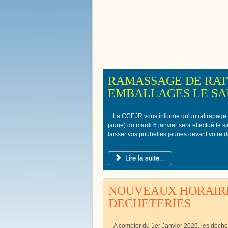
Bienvenue à
Boissy le 
RAMASSAGE DE RAT
EMBALLAGES LE SAM
La CCEJR vous informe qu'un rattrapage
jaune) du mardi 6 janvier sera effectué le 
laisser vos poubelles jaunes devant votre d
Lire la suite...
NOUVEAUX HORAIRE
DECHETERIES
A compter du 1er Janvier 2026, les déch