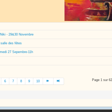
 Niki - 29&30 Novembre
salle des fêtes
 samedi 27 Sepembre-11h
Page 1 sur 6
6
7
8
9
10