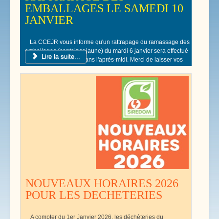
EMBALLAGES LE SAMEDI 10
JANVIER
La CCEJR vous informe qu'un rattrapage du ramassage des
emballages (container jaune) du mardi 6 janvier sera effectué
Lire la suite...
le samedi 10 Janvier dans l'après-midi. Merci de laisser vos
poubelles jaunes devant votre domicile.
NOUVEAUX HORAIRES 2026
POUR LES DECHETERIES
A compter du 1er Janvier 2026, les déchèteries du