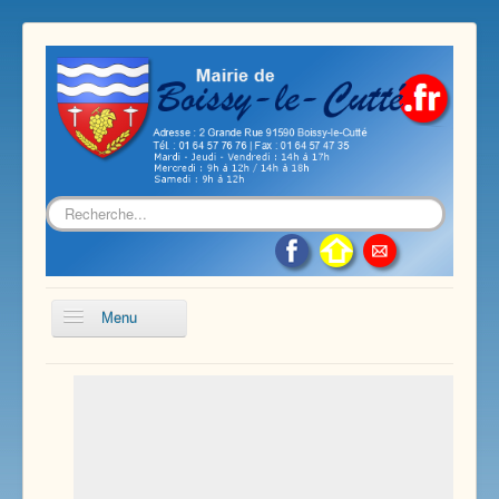
Rechercher
Menu
Accueil
Présentation de notre commune
Vie économique et associative
Les services sur notre commune