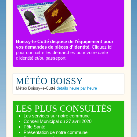
Boissy-le-Cutté dispose de l'équipement pour
vos demandes de pièces d'identité.
Cliquez ici
pour connaitre les démarches pour votre carte
d’identité et/ou passeport.
MÉTÉO BOISSY
Météo Boissy-le-Cutté
détails heure par heure
LES PLUS CONSULTÉS
Les services sur notre commune
Conseil Municipal du 27 avril 2020
Pôle Santé
Présentation de notre commune