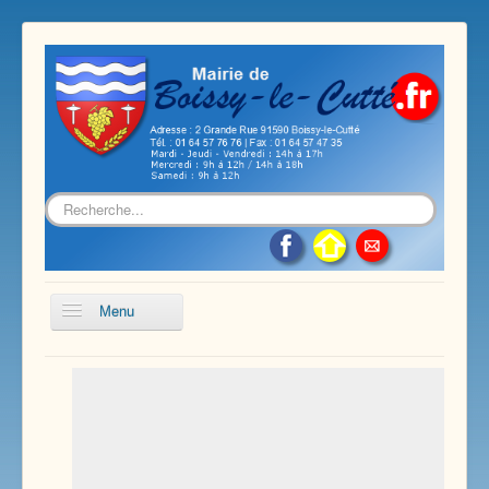
Rechercher
Menu
Accueil
Présentation de notre commune
Vie économique et associative
Les services sur notre commune