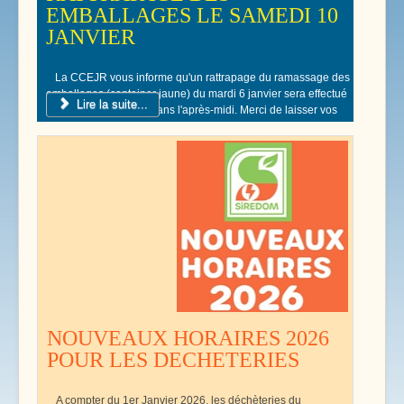
EMBALLAGES LE SAMEDI 10
JANVIER
La CCEJR vous informe qu'un rattrapage du ramassage des
emballages (container jaune) du mardi 6 janvier sera effectué
Lire la suite...
le samedi 10 Janvier dans l'après-midi. Merci de laisser vos
poubelles jaunes devant votre domicile.
NOUVEAUX HORAIRES 2026
POUR LES DECHETERIES
A compter du 1er Janvier 2026, les déchèteries du