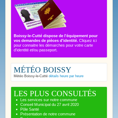
Boissy-le-Cutté dispose de l'équipement pour
vos demandes de pièces d'identité.
Cliquez ici
pour connaitre les démarches pour votre carte
d’identité et/ou passeport.
MÉTÉO BOISSY
Météo Boissy-le-Cutté
détails heure par heure
LES PLUS CONSULTÉS
Les services sur notre commune
Conseil Municipal du 27 avril 2020
Pôle Santé
Présentation de notre commune