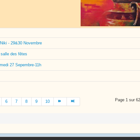
 Niki - 29&30 Novembre
salle des fêtes
 samedi 27 Sepembre-11h
Page 1 sur 6
6
7
8
9
10