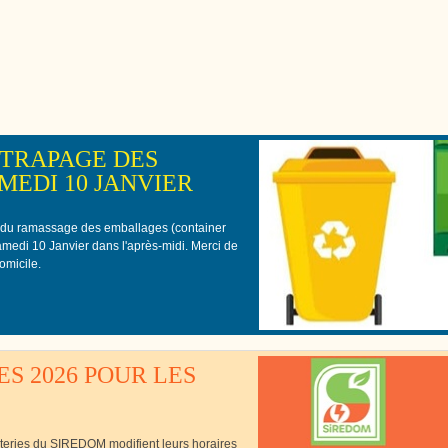
Cutté
TRAPAGE DES
EDI 10 JANVIER
 du ramassage des emballages (container
samedi 10 Janvier dans l'après-midi. Merci de
omicile.
S 2026 POUR LES
èteries du SIREDOM modifient leurs horaires