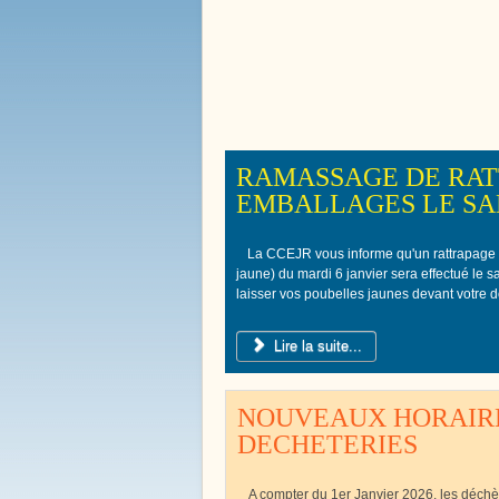
Bienvenue à
Boissy le 
RAMASSAGE DE RAT
EMBALLAGES LE SAM
La CCEJR vous informe qu'un rattrapage
jaune) du mardi 6 janvier sera effectué le 
laisser vos poubelles jaunes devant votre d
Lire la suite...
NOUVEAUX HORAIRE
DECHETERIES
A compter du 1er Janvier 2026, les déch