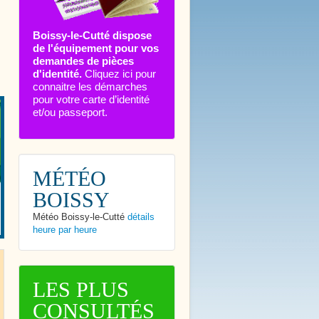
Boissy-le-Cutté dispose
de l'équipement pour vos
demandes de pièces
d'identité.
Cliquez ici pour
connaitre les démarches
pour votre carte d’identité
et/ou passeport.
MÉTÉO
BOISSY
Météo Boissy-le-Cutté
détails
heure par heure
LES PLUS
CONSULTÉS