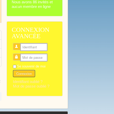
Nous avons 86 invités et
aucun membre en ligne
CONNEXION
AVANCÉE
Identifiant
Mot de passe
Se souvenir de moi
Connexion
Identifiant oublié ?
2
Mot de passe oublié ?