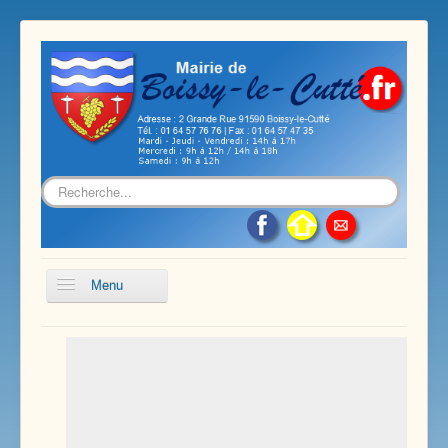
Rechercher
Menu
Accueil
Présentation de notre commune
Vie économique et associative
Les services sur notre commune