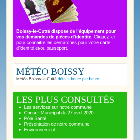
Boissy-le-Cutté dispose de l'équipement pour
vos demandes de pièces d'identité.
Cliquez ici
pour connaitre les démarches pour votre carte
d’identité et/ou passeport.
MÉTÉO BOISSY
Météo Boissy-le-Cutté
détails heure par heure
LES PLUS CONSULTÉS
Les services sur notre commune
Conseil Municipal du 27 avril 2020
Pôle Santé
Présentation de notre commune
Environnement