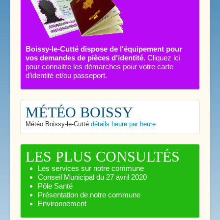
Boissy-le-Cutté dispose de l'équipement pour
vos demandes de pièces d'identité.
Cliquez ici
pour connaitre les démarches pour votre carte
d’identité et/ou passeport.
MÉTÉO BOISSY
Météo Boissy-le-Cutté
détails heure par heure
LES PLUS CONSULTÉS
Les services sur notre commune
Conseil Municipal du 27 avril 2020
Pôle Santé
Présentation de notre commune
Environnement