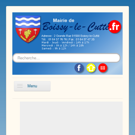
Rechercher
Menu
Accueil
Présentation de notre commune
Vie économique et associative
Les services sur notre commune