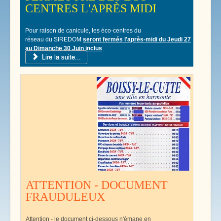
CENTRES L'APRÈS MIDI
Pour raison de canicule, les éco-centres du
réseau du SIREDOM
seront fermés l'après-midi du Jeudi 27
au Dimanche 30 Juin inclus
.
Lire la suite...
ATTENTION - DOCUMENT
FRAUDULEUX
Attention - le document ci-dessous n'émane en