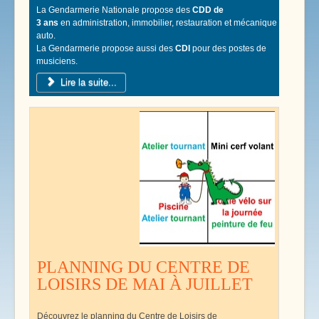
La Gendarmerie Nationale propose des
CDD de
3 ans
en administration, immobilier, restauration et mécanique
auto.
La Gendarmerie propose aussi des
CDI
pour des postes de
musiciens.
Lire la suite...
PLANNING DU CENTRE DE
LOISIRS DE MAI À JUILLET
Découvrez le planning du Centre de Loisirs de