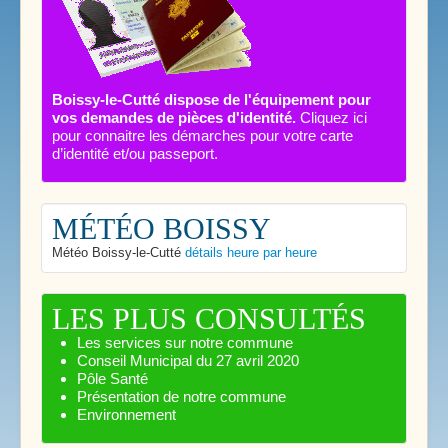
Boissy-le-Cutté dispose de l'équipement pour
vos demandes de pièces d'identité.
Cliquez ici
pour connaitre les démarches pour votre carte
d’identité et/ou passeport.
MÉTÉO BOISSY
Météo Boissy-le-Cutté
détails heure par heure
LES PLUS CONSULTÉS
Les services sur notre commune
Conseil Municipal du 27 avril 2020
Pôle Santé
Présentation de notre commune
Environnement