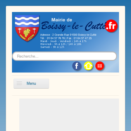
Rechercher
Menu
Accueil
Présentation de notre commune
Vie économique et associative
Les services sur notre commune