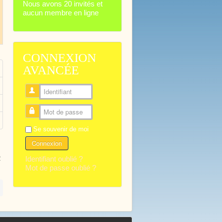
Nous avons 20 invités et
aucun membre en ligne
CONNEXION
AVANCÉE
Identifiant
Mot de passe
Se souvenir de moi
Connexion
Identifiant oublié ?
2
Mot de passe oublié ?