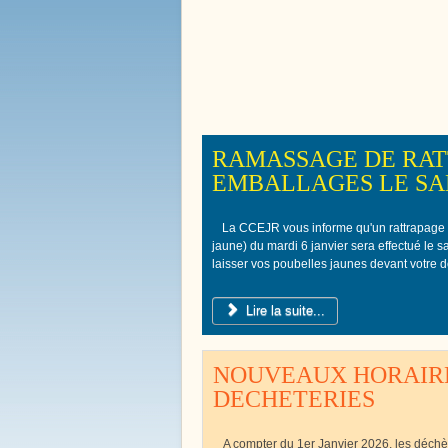
Bienvenue à
Boissy le 
RAMASSAGE DE RAT
EMBALLAGES LE SAM
La CCEJR vous informe qu'un rattrapage
jaune) du mardi 6 janvier sera effectué le 
laisser vos poubelles jaunes devant votre d
Lire la suite...
NOUVEAUX HORAIRE
DECHETERIES
A compter du 1er Janvier 2026, les déch