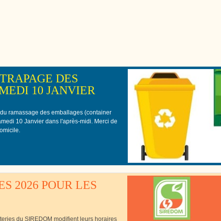
Cutté
TRAPAGE DES
EDI 10 JANVIER
 du ramassage des emballages (container
samedi 10 Janvier dans l'après-midi. Merci de
omicile.
S 2026 POUR LES
èteries du SIREDOM modifient leurs horaires