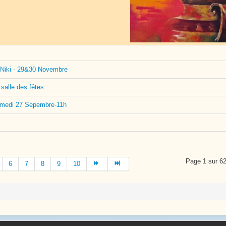
 Niki - 29&30 Novembre
salle des fêtes
 samedi 27 Sepembre-11h
Page 1 sur 6
6
7
8
9
10