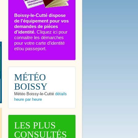
Boissy-le-Cutté dispose
de l'équipement pour vos
demandes de pièces
d'identité.
Cliquez ici pour
connaitre les démarches
pour votre carte d’identité
et/ou passeport.
MÉTÉO
BOISSY
Météo Boissy-le-Cutté
détails
heure par heure
LES PLUS
CONSULTÉS