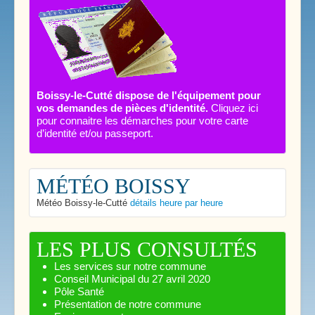
Boissy-le-Cutté dispose de l'équipement pour
vos demandes de pièces d'identité.
Cliquez ici
pour connaitre les démarches pour votre carte
d’identité et/ou passeport.
MÉTÉO BOISSY
Météo Boissy-le-Cutté
détails heure par heure
LES PLUS CONSULTÉS
Les services sur notre commune
Conseil Municipal du 27 avril 2020
Pôle Santé
Présentation de notre commune