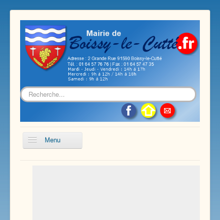
Rechercher
Menu
Accueil
Présentation de notre commune
Vie économique et associative
Les services sur notre commune