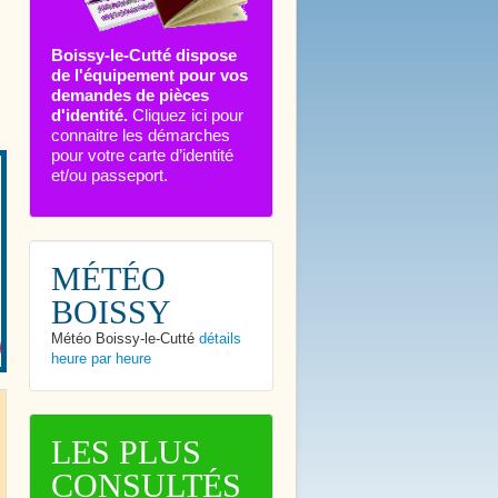
Boissy-le-Cutté dispose
de l'équipement pour vos
demandes de pièces
d'identité.
Cliquez ici pour
connaitre les démarches
pour votre carte d’identité
et/ou passeport.
MÉTÉO
BOISSY
Météo Boissy-le-Cutté
détails
heure par heure
LES PLUS
CONSULTÉS