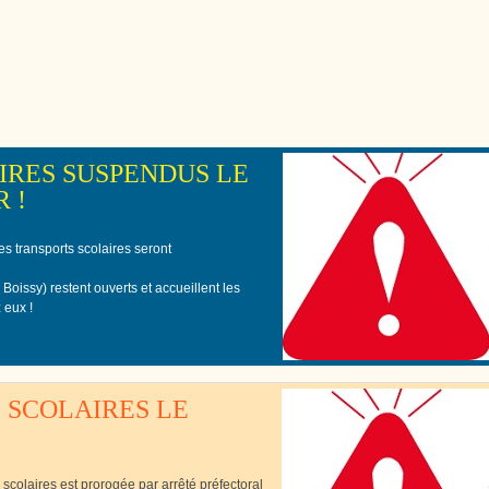
Cutté
IRES SUSPENDUS LE
 !
s transports scolaires seront
Boissy) restent ouverts et accueillent les
 eux !
 SCOLAIRES LE
s scolaires est prorogée par arrêté préfectoral