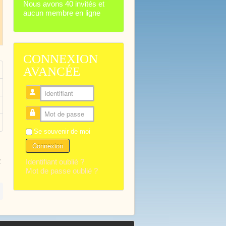
Nous avons 40 invités et
aucun membre en ligne
CONNEXION
AVANCÉE
Identifiant
Mot de passe
Se souvenir de moi
Connexion
Identifiant oublié ?
2
Mot de passe oublié ?