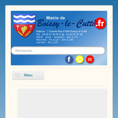
Rechercher
Menu
Accueil
Présentation de notre commune
Vie économique et associative
Les services sur notre commune