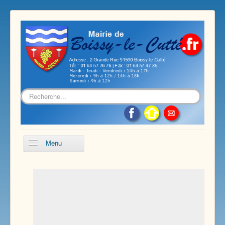
Rechercher
Menu
Accueil
Présentation de notre commune
Vie économique et associative
Les services sur notre commune