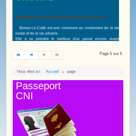
Bienvenue sur le site de la Mairie de Boissy-le-Cutté
Boissy-Le-Cutté est une commune au croisement de la vie
rurale et de la vie urbaine.
Elle a su prendre le meilleur d'un passé encore vivant
aujourd'hui, en gardant malgré l'évolution de la population au
fil du temps, son aspect villageois, ses espaces de verdure,
Page 5 sur 5
son habitat individuel. On peut y jouir de nos forêts et de leurs
lieux dits, de notre mare «d'altitude», et de ses batraciens
protégés, tritons, grenouilles et autres.
Vous êtes ici :
Accueil
page
Les services urbains ne sont pas en marge et facilitent la vie
Passeport
des familles. Garderie, cantine, centre de loisirs, services à la
personne (par le biais d'une association), bibliothèque
CNI
contribuent aussi à rendre Boissy dynamique.
De nombreuses associations, culturelles pour certaines,
sportives pour d'autres sont aussi le creuset de relations
humaines.
Les élus mettent toute leur pugnacité au service du village afin
qu'il évolue en gardant son charme.
Boissy s’est ouvert en intégrant
Entre Juine et Renarde
,