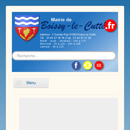
Rechercher
Menu
Accueil
Présentation de notre commune
Vie économique et associative
Les services sur notre commune