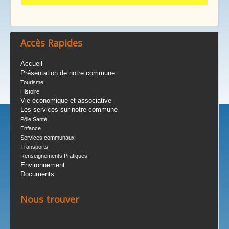
Accès Rapides
Accueil
Présentation de notre commune
2 Grande Rue
Tourisme
Tél. : 01 64 57 76 76
Histoire
mairie@boissy-le-cutte.fr
Vie économique et associative
Ouverture du secrétariat :
Les services sur notre commune
Mardi, Jeudi, Vendredi: 14h-17h
Pôle Santé
Mercredi : 9h-12h / 14h-18h
Enfance
Samedi : 9h-12h
Services communaux
Fermé le Lundi
Transports
Renseignements Pratiques
>> L'Equipe Municipale
Environnement
>> Syndicats Intercommunaux
Documents
Nous trouver
Histoire