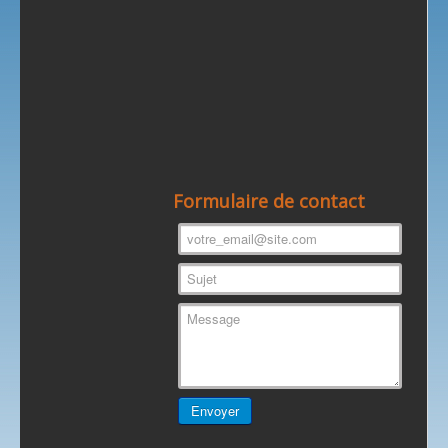
458ha ~ 44a ~ 30ca/Hauteur:70
mètres
Formulaire de contact
BOISSY = Lieu où l’on trouve du
buis à l’état sauvage
LE CUTTÉ = Qualificatif
probablement en rapport avec le
site;
Village cutté (assis) au fond de la
vallée sèche et encaissée qui
l’abrite
>> histoire de la commune