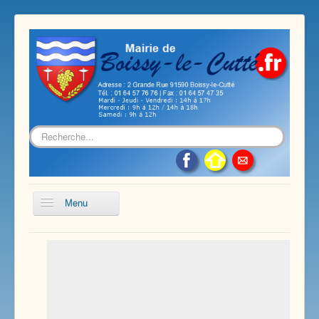
Rechercher
Menu
Accueil
Présentation de notre commune
Vie économique et associative
Les services sur notre commune