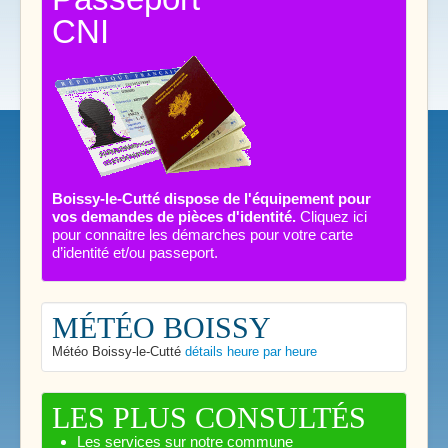
CNI
Boissy-le-Cutté dispose de l'équipement pour
vos demandes de pièces d'identité.
Cliquez ici
pour connaitre les démarches pour votre carte
d’identité et/ou passeport.
MÉTÉO BOISSY
Météo Boissy-le-Cutté
détails heure par heure
LES PLUS CONSULTÉS
Les services sur notre commune