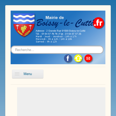
Rechercher
Menu
Accueil
Présentation de notre commune
Vie économique et associative
Les services sur notre commune