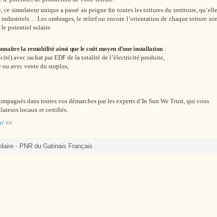
Cutté
 ce simulateur unique a passé au peigne fin toutes les toitures du territoire, qu’ell
s, industriels… Les ombrages, le relief ou encore l’orientation de chaque toiture so
le potentiel solaire.
nnaître la rentabilité ainsi que le coût moyen d’une installation
:
té) avec rachat par EDF de la totalité de l’électricité produite,
 ou avec vente du surplus,
accompagnés dans toutes vos démarches par les experts d’In Sun We Trust, qui vous
ateurs locaux et certifiés.
r/
<<
laire - PNR du Gatinais Français