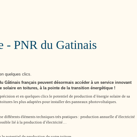
Cutté
re - PNR du Gatinais
 en quelques clics.
 du Gâtinais français peuvent désormais accéder à un service innovant
 solaire en toitures, à la pointe de la transition énergétique !
récision et en quelques clics le potentiel de production d’énergie solaire de sa
 toitures les plus adaptées pour installer des panneaux photovoltaïques.
ne différents éléments techniques très pratiques : production annuelle d’électricité
ossible lié à la production d’électricité…
 le potentiel de production de votre toiture.