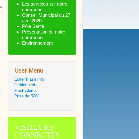
Les services sur notre
es
commune
nt
Conseil Municipal du 27
avril 2020
Pôle Santé
Présentation de notre
commune
Environnement
User Menu
Editer Flash Info
Fichier alerte
Flash Alerte
Prise de RDV
VISITEURS
CONNECTÉS