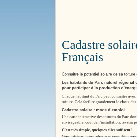
Bienvenue à
Boissy le 
Cadastre solai
Français
Connaitre le potentiel solaire de sa toiture
Les habitants du Parc naturel régional
pour participer à la production d’énergie
Chaque habitant du Parc peut connaître avec p
toiture. Cela facilite grandement le choix des
Cadastre solaire : mode d’emploi
Une carte interactive des toitures du Parc don
envisageable, coût de l’installation, revenu p
C’est très simple, quelques clics suffisent !
Vous saisissez votre adresse et vous découvrez