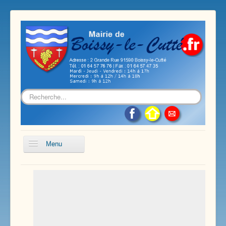
Rechercher
Menu
Accueil
Présentation de notre commune
Vie économique et associative
Les services sur notre commune