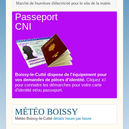
Marché de fourniture d'électricité pour le site de la mairie
Passeport
CNI
Boissy-le-Cutté dispose de l'équipement pour
vos demandes de pièces d'identité.
Cliquez ici
pour connaitre les démarches pour votre carte
d’identité et/ou passeport.
MÉTÉO BOISSY
Météo Boissy-le-Cutté
détails heure par heure