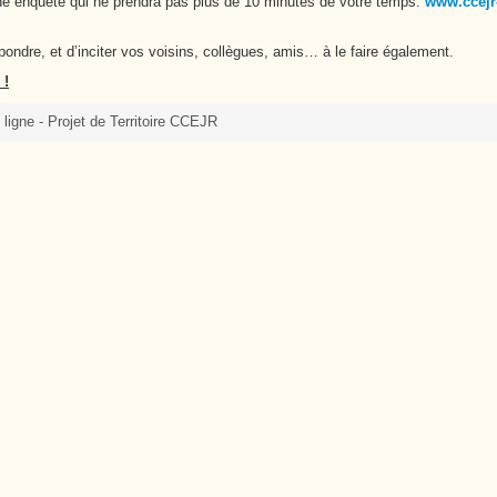
une enquête qui ne prendra pas plus de 10 minutes de votre temps.
www.ccejr
Cutté
ondre, et d’inciter vos voisins, collègues, amis… à le faire également.
 !
ligne - Projet de Territoire CCEJR