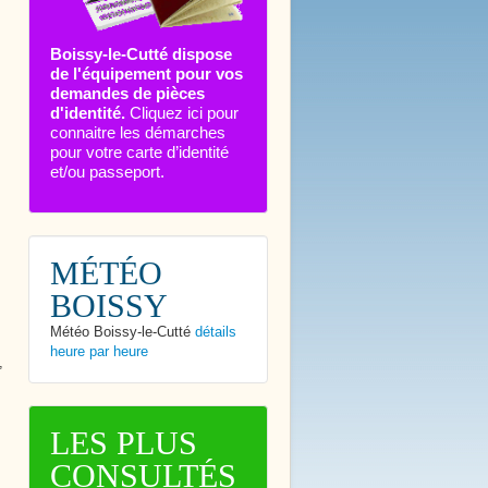
Boissy-le-Cutté dispose
de l'équipement pour vos
demandes de pièces
d'identité.
Cliquez ici pour
connaitre les démarches
pour votre carte d’identité
et/ou passeport.
MÉTÉO
BOISSY
Météo Boissy-le-Cutté
détails
heure par heure
,
,
LES PLUS
CONSULTÉS