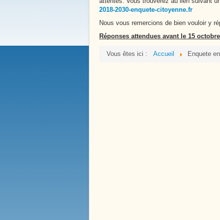
Bienvenue à
attentes. Vous trouverez au lien suivant 
Boissy le 
2018-2030-enquete-citoyenne.fr
Nous vous remercions de bien vouloir y rép
Réponses attendues avant le 15 octobre
Vous êtes ici :
Accueil
Enquete en 
Notre Histoire
Place de la Victoire