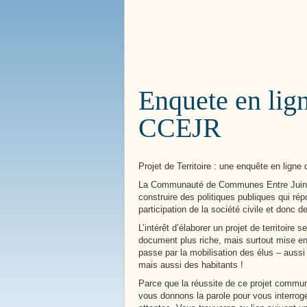
Bienvenue à
Boissy le 
Enquete en lign
CCEJR
Projet de Territoire : une enquête en lign
La Communauté de Communes Entre Juine et 
construire des politiques publiques qui ré
participation de la société civile et donc
L’intérêt d’élaborer un projet de territoir
document plus riche, mais surtout mise en
passe par la mobilisation des élus – aussi
mais aussi des habitants !
Parce que la réussite de ce projet commun
vous donnons la parole pour vous interroger