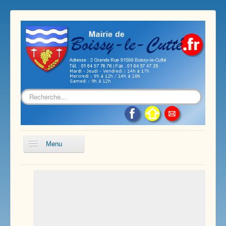
Rechercher
Menu
Accueil
Présentation de notre commune
Vie économique et associative
Les services sur notre commune