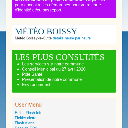
pour connaitre les démarches pour votre carte
d’identité et/ou passeport.
MÉTÉO BOISSY
Météo Boissy-le-Cutté
détails heure par heure
LES PLUS CONSULTÉS
Les services sur notre commune
Conseil Municipal du 27 avril 2020
Pôle Santé
Présentation de notre commune
Environnement
User Menu
Editer Flash Info
Fichier alerte
Flash Alerte