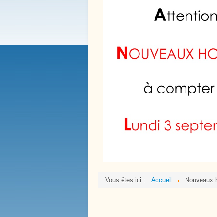
Bienvenue à
Boissy le 
Notre Histoire
Vous êtes ici :
Accueil
Nouveaux ho
Place de la Victoire