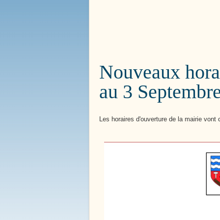
Bienvenue à
Boissy le 
Nouveaux horai
au 3 Septembr
Les horaires d'ouverture de la mairie von