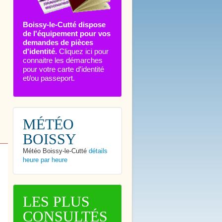
Boissy-le-Cutté dispose
de l'équipement pour vos
demandes de pièces
d'identité.
Cliquez ici pour
connaitre les démarches
pour votre carte d’identité
et/ou passeport.
MÉTÉO
BOISSY
Météo Boissy-le-Cutté
détails
heure par heure
LES PLUS
CONSULTÉS