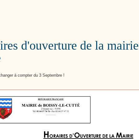
Cutté
res d'ouverture de la mairie
e
t changer à compter du 3 Septembre !