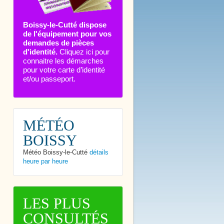
Boissy-le-Cutté dispose
de l'équipement pour vos
demandes de pièces
d'identité.
Cliquez ici pour
connaitre les démarches
pour votre carte d’identité
et/ou passeport.
MÉTÉO
BOISSY
Météo Boissy-le-Cutté
détails
heure par heure
LES PLUS
CONSULTÉS