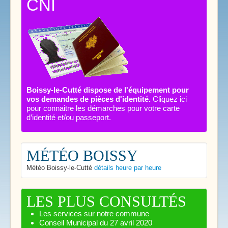
CNI
Boissy-le-Cutté dispose de l'équipement pour
vos demandes de pièces d'identité.
Cliquez ici
pour connaitre les démarches pour votre carte
d’identité et/ou passeport.
MÉTÉO BOISSY
Météo Boissy-le-Cutté
détails heure par heure
LES PLUS CONSULTÉS
Les services sur notre commune
Conseil Municipal du 27 avril 2020