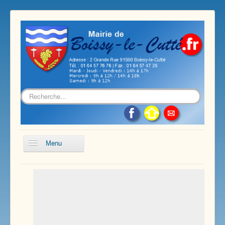
Rechercher
Menu
Accueil
Présentation de notre commune
Vie économique et associative
Les services sur notre commune