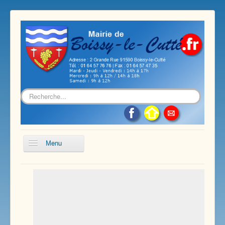
Rechercher
Menu
Accueil
Présentation de notre commune
Vie économique et associative
Les services sur notre commune