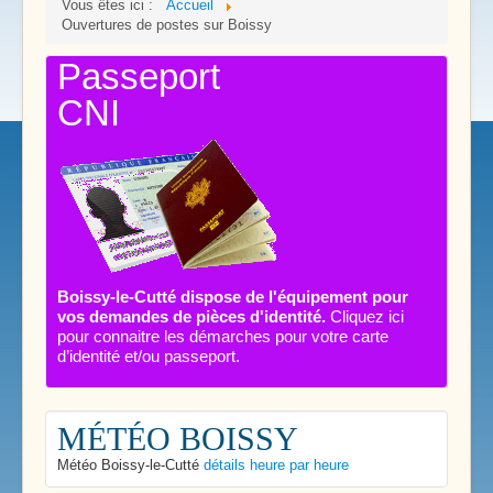
Vous êtes ici :
Accueil
Ouvertures de postes sur Boissy
Passeport
CNI
Boissy-le-Cutté dispose de l'équipement pour
vos demandes de pièces d'identité.
Cliquez ici
pour connaitre les démarches pour votre carte
d’identité et/ou passeport.
MÉTÉO BOISSY
Météo Boissy-le-Cutté
détails heure par heure