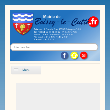
Rechercher
Menu
Accueil
Présentation de notre commune
Vie économique et associative
Les services sur notre commune