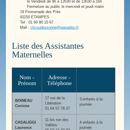
le Vendredi de 9h à 12h30 et de 13h30 à 16h
Fermeture au public le mercredi et jeudi matin
19 Promenade des Prés
91150 ETAMPES
Tel : 01 60 80 15 67
Mail :
clicsudessonne@wanadoo.fr
Liste des Assistantes
Maternelles
Nom -
Adresse -
Prénom
Téléphone
17 rue de la
3 enfants à la
BOINEAU
Libération
journée
Corinne
01.64.57.78.37
11 bis rue des
CASALIGGI
4 enfants à la
Vallées
Laurence
journée