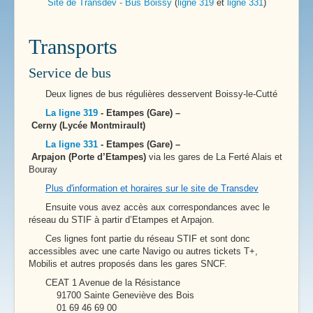
Site de Transdev - Bus Boissy
(
ligne 319
et
ligne 331
)
Transports
Service de bus
Deux lignes de bus régulières desservent Boissy-le-Cutté
La ligne 319
- Etampes (Gare) –
Cerny (Lycée Montmirault)
La ligne 331
- Etampes (Gare) –
Arpajon (Porte d’Etampes)
via les gares de La Ferté Alais et
Bouray
Plus d'information et horaires sur le site de Transdev
Ensuite vous avez accès aux correspondances avec le
réseau du STIF à partir d’Etampes et Arpajon.
Ces lignes font partie du réseau STIF et sont donc
accessibles avec une carte Navigo ou autres tickets T+,
Mobilis et autres proposés dans les gares SNCF.
CEAT 1 Avenue de la Résistance
91700 Sainte Geneviève des Bois
01 69 46 69 00