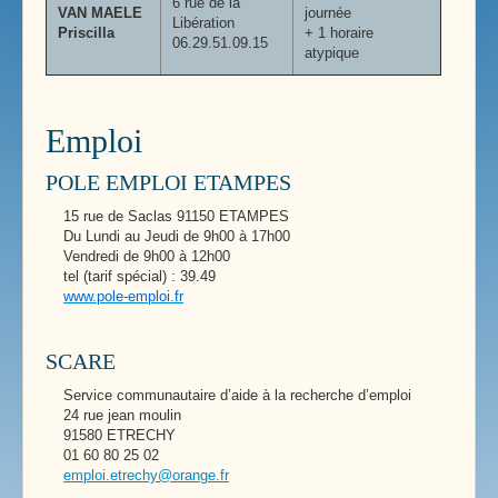
6 rue de la
VAN MAELE
journée
Libération
Priscilla
+ 1 horaire
06.29.51.09.15
atypique
Emploi
POLE EMPLOI ETAMPES
15 rue de Saclas 91150 ETAMPES
Du Lundi au Jeudi de 9h00 à 17h00
Vendredi de 9h00 à 12h00
tel (tarif spécial) : 39.49
www.pole-emploi.fr
SCARE
Service communautaire d’aide à la recherche d’emploi
24 rue jean moulin
91580 ETRECHY
01 60 80 25 02
emploi.etrechy@orange.fr