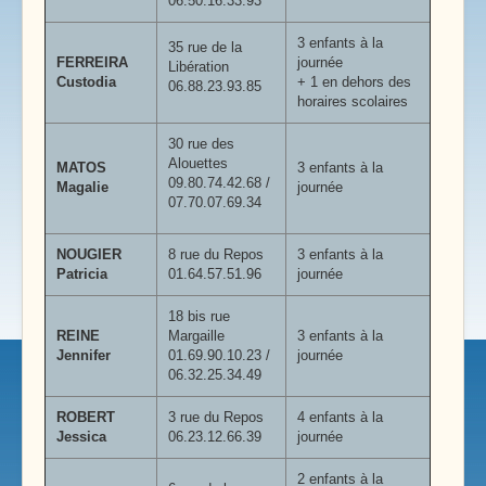
06.50.16.33.93
3 enfants à la
35 rue de la
FERREIRA
journée
Libération
Custodia
+ 1 en dehors des
06.88.23.93.85
horaires scolaires
30 rue des
Alouettes
MATOS
3 enfants à la
09.80.74.42.68 /
Magalie
journée
07.70.07.69.34
NOUGIER
8 rue du Repos
3 enfants à la
Patricia
01.64.57.51.96
journée
18 bis rue
REINE
Margaille
3 enfants à la
Jennifer
01.69.90.10.23 /
journée
06.32.25.34.49
ROBERT
3 rue du Repos
4 enfants à la
Jessica
06.23.12.66.39
journée
2 enfants à la