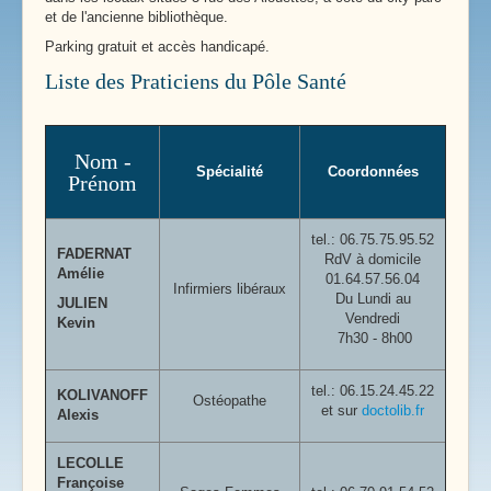
et de l'ancienne bibliothèque.
Parking gratuit et accès handicapé.
Liste des Praticiens du Pôle Santé
Nom -
Spécialité
Coordonnées
Prénom
tel.:
06.75.75.95.52
FADERNAT
RdV à domicile
Amélie
01.64.57.56.04
Infirmiers libéraux
Du Lundi au
JULIEN
Vendredi
Kevin
7h30 - 8h00
tel.: 06.15.24.45.22
KOLIVANOFF
Ostéopathe
et sur
doctolib.fr
Alexis
LECOLLE
Françoise