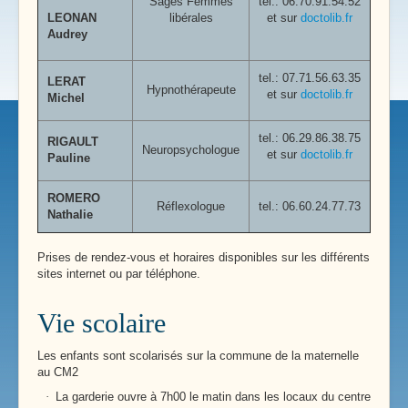
Sages Femmes
tel.: 06.70.91.54.52
LEONAN
libérales
et sur
doctolib.fr
Audrey
tel.:
07.71.56.63.35
LERAT
Hypnothérapeute
et sur
doctolib.fr
Michel
tel.:
06.29.86.38.75
RIGAULT
Neuropsychologue
et sur
doctolib.fr
Pauline
ROMERO
Réflexologue
tel.: 06.60.24.77.73
Nathalie
Prises de rendez-vous et horaires disponibles sur les différents
sites internet ou par téléphone.
Vie scolaire
Les enfants sont scolarisés sur la commune de la maternelle
au CM2
·
La garderie ouvre à 7h00 le matin dans les locaux du centre