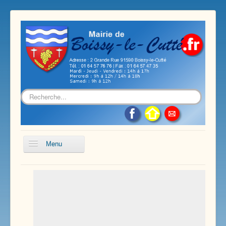
Rechercher
Menu
Accueil
Présentation de notre commune
Vie économique et associative
Les services sur notre commune