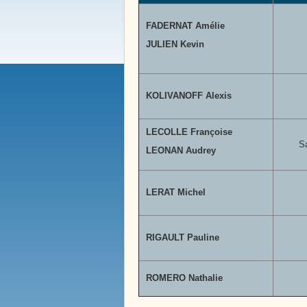
Bienvenue à
Boissy le 
FADERNAT Amélie
JULIEN Kevin
KOLIVANOFF Alexis
LECOLLE Françoise
S
LEONAN Audrey
LERAT Michel
RIGAULT Pauline
Notre Histoire
Place de la Victoire
ROMERO Nathalie