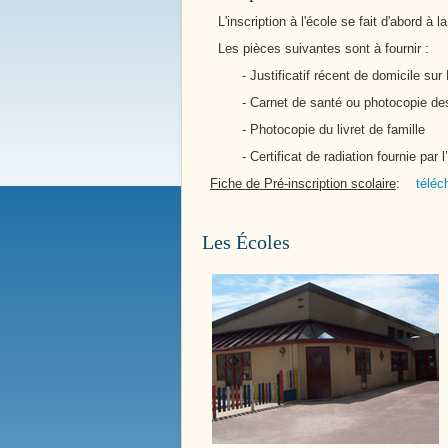
L'inscription à l'école se fait d'abord à l
Les pièces suivantes sont à fournir :
- Justificatif récent de domicile sur B
Notre Patrimoine
- Carnet de santé ou photocopie des 
Ecole / Ancienne Mairie
- Photocopie du livret de famille
- Certificat de radiation fournie par l’é
Fiche de Pré-inscription scolaire
:
téléc
Les Écoles
Nos Services Communaux