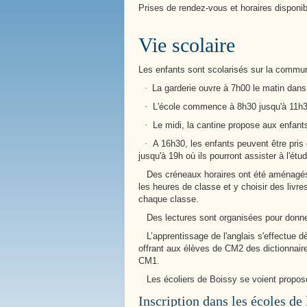
Prises de rendez-vous et horaires disponibl
Vie scolaire
Les enfants sont scolarisés sur la commu
·
La garderie ouvre à 7h00 le matin dans 
·
L'école commence à 8h30 jusqu'à 11h30
·
Le midi, la cantine propose aux enfant
·
A 16h30, les enfants peuvent être pris 
jusqu'à 19h où ils pourront assister à l'étud
La Mare Aux Roches
Des créneaux horaires ont été aménagés p
les heures de classe et y choisir des livr
chaque classe.
Des lectures sont organisées pour donner 
L’apprentissage de l'anglais s'effectue d
offrant aux élèves de CM2 des dictionnaire
CM1.
Les écoliers de Boissy se voient proposer 
Inscription dans les écoles d