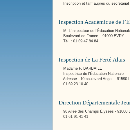
Inscription et tarif auprès du secrétariat
Inspection Académique de l’
Nos Services Communaux
M. L'Inspecteur de l’Éducation National
Boulevard de France – 91000 EVRY
La Mairie
Tél. : 01 69 47 84 84
Inspection de La Ferté Alais
Madame F. BARBAILE
Inspectrice de l’Éducation Nationale
Adresse : 10 boulevard Angot – 91590
01 69 23 10 40
Direction Départementale Jeun
98 Allée des Champs Élysées - 91000
01 61 91 41 41