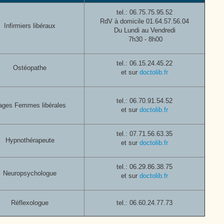
Cutté
tel.:
06.75.75.95.52
RdV à domicile 01.64.57.56.04
Infirmiers libéraux
Du Lundi au Vendredi
7h30 - 8h00
tel.: 06.15.24.45.22
Ostéopathe
et sur
doctolib.fr
tel.: 06.70.91.54.52
ages Femmes libérales
et sur
doctolib.fr
tel.:
07.71.56.63.35
Hypnothérapeute
et sur
doctolib.fr
tel.:
06.29.86.38.75
Neuropsychologue
et sur
doctolib.fr
Réflexologue
tel.: 06.60.24.77.73