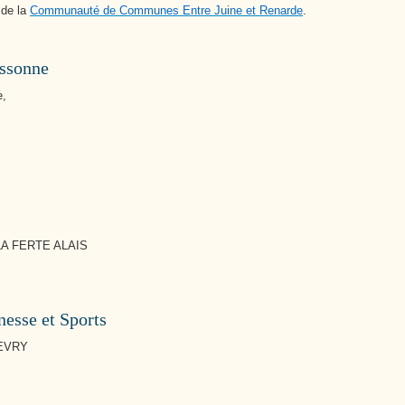
 de la
Communauté de Communes Entre Juine et Renarde
.
Essonne
e,
 LA FERTE ALAIS
esse et Sports
 EVRY