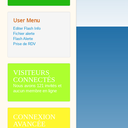
User Menu
Editer Flash Info
Fichier alerte
Flash Alerte
Prise de RDV
VISITEURS
CONNECTÉS
Nous avons 121 invités et
aucun membre en ligne
CONNEXION
AVANCÉE