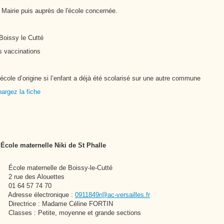
a Mairie puis auprès de l'école concernée.
oissy le Cutté
vaccinations
cole d’origine si l’enfant a déjà été scolarisé sur une autre commune
hargez la fiche
École maternelle Niki de St Phalle
École maternelle de Boissy-le-Cutté
2 rue des Alouettes
01 64 57 74 70
Adresse électronique :
0911849r@ac-versailles.fr
Directrice : Madame Céline FORTIN
Classes : Petite, moyenne et grande sections