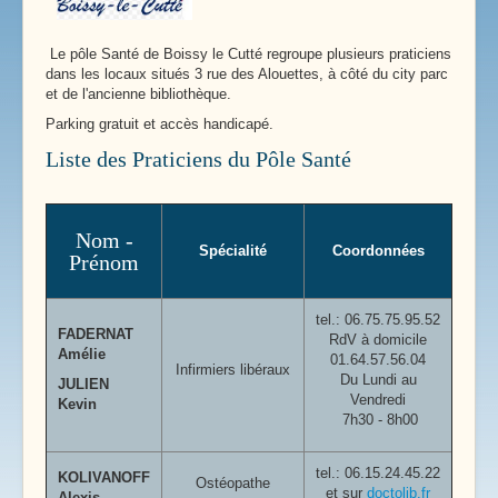
Le pôle Santé de Boissy le Cutté regroupe plusieurs praticiens
dans les locaux situés 3 rue des Alouettes, à côté du city parc
et de l'ancienne bibliothèque.
Parking gratuit et accès handicapé.
Liste des Praticiens du Pôle Santé
Nom -
Spécialité
Coordonnées
Prénom
tel.:
06.75.75.95.52
FADERNAT
RdV à domicile
Amélie
01.64.57.56.04
Infirmiers libéraux
Du Lundi au
JULIEN
Vendredi
Kevin
7h30 - 8h00
tel.: 06.15.24.45.22
KOLIVANOFF
Ostéopathe
et sur
doctolib.fr
Alexis