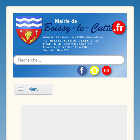
Rechercher
Menu
Accueil
Présentation de notre commune
Vie économique et associative
Les services sur notre commune