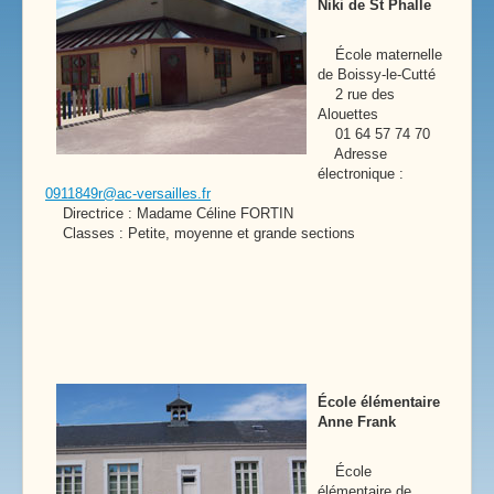
Niki de St Phalle
École maternelle
de Boissy-le-Cutté
2 rue des
Alouettes
01 64 57 74 70
Adresse
électronique :
0911849r@ac-versailles.fr
Directrice : Madame Céline FORTIN
Classes : Petite, moyenne et grande sections
École élémentaire
Anne Frank
École
élémentaire de