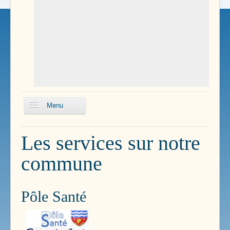
Menu
Pôle Santé
Les services sur notre
Enfance
commune
Services Communaux
Transports
Pôle Santé
Renseignements Pratiques