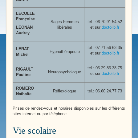
LECOLLE
Françoise
Sages Femmes
tel.: 06.70.91.54.52
LEONAN
libérales
et sur
doctolib.fr
Audrey
tel.:
07.71.56.63.35
LERAT
Hypnothérapeute
et sur
doctolib.fr
Michel
tel.:
06.29.86.38.75
RIGAULT
Neuropsychologue
et sur
doctolib.fr
Pauline
ROMERO
Réflexologue
tel.: 06.60.24.77.73
Nathalie
Prises de rendez-vous et horaires disponibles sur les différents
sites internet ou par téléphone.
Vie scolaire