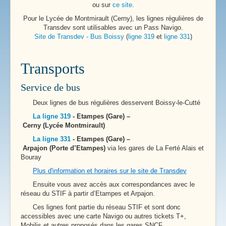
ou sur
ce site
.
Pour le Lycée de Montmirault (Cerny), les lignes régulières de
Transdev sont utilisables avec un Pass Navigo.
Site de Transdev - Bus Boissy
(
ligne 319
et
ligne 331
)
Transports
Service de bus
Deux lignes de bus régulières desservent Boissy-le-Cutté
La ligne 319
- Etampes (Gare) –
Cerny (Lycée Montmirault)
La ligne 331
- Etampes (Gare) –
Arpajon (Porte d’Etampes)
via les gares de La Ferté Alais et
Bouray
Plus d'information et horaires sur le site de Transdev
Ensuite vous avez accès aux correspondances avec le
réseau du STIF à partir d’Etampes et Arpajon.
Ces lignes font partie du réseau STIF et sont donc
accessibles avec une carte Navigo ou autres tickets T+,
Mobilis et autres proposés dans les gares SNCF.