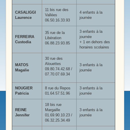
11 bis rue des
CASALIGGI
4 enfants à la
Vallées
Laurence
journée
06.50.16.33.93
3 enfants à la
35 rue de la
FERREIRA
journée
Libération
Custodia
+ 1 en dehors des
06.88.23.93.85
horaires scolaires
30 rue des
Alouettes
MATOS
3 enfants à la
09.80.74.42.68 /
Magalie
journée
07.70.07.69.34
NOUGIER
8 rue du Repos
3 enfants à la
Patricia
01.64.57.51.96
journée
18 bis rue
REINE
Margaille
3 enfants à la
Jennifer
01.69.90.10.23 /
journée
06.32.25.34.49