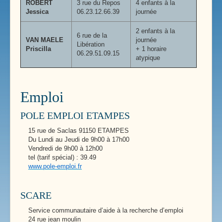
ROBERT
3 rue du Repos
4 enfants à la
Jessica
06.23.12.66.39
journée
2 enfants à la
6 rue de la
VAN MAELE
journée
Libération
Priscilla
+ 1 horaire
06.29.51.09.15
atypique
Emploi
POLE EMPLOI ETAMPES
15 rue de Saclas 91150 ETAMPES
Du Lundi au Jeudi de 9h00 à 17h00
Vendredi de 9h00 à 12h00
tel (tarif spécial) : 39.49
www.pole-emploi.fr
SCARE
Service communautaire d’aide à la recherche d’emploi
24 rue jean moulin