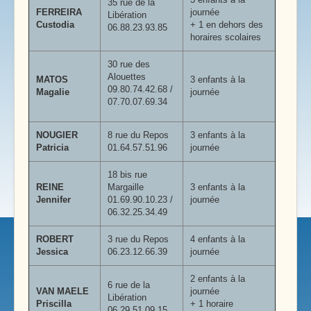
35 rue de la
FERREIRA
journée
Libération
Custodia
+ 1 en dehors des
06.88.23.93.85
horaires scolaires
30 rue des
Alouettes
MATOS
3 enfants à la
09.80.74.42.68 /
Magalie
journée
07.70.07.69.34
NOUGIER
8 rue du Repos
3 enfants à la
Patricia
01.64.57.51.96
journée
18 bis rue
REINE
Margaille
3 enfants à la
Jennifer
01.69.90.10.23 /
journée
06.32.25.34.49
ROBERT
3 rue du Repos
4 enfants à la
Jessica
06.23.12.66.39
journée
2 enfants à la
6 rue de la
VAN MAELE
journée
Libération
Priscilla
+ 1 horaire
06.29.51.09.15