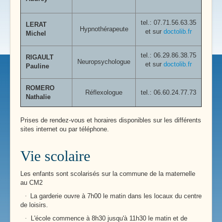
tel.:
07.71.56.63.35
LERAT
Hypnothérapeute
et sur
doctolib.fr
Michel
tel.:
06.29.86.38.75
RIGAULT
Neuropsychologue
et sur
doctolib.fr
Pauline
ROMERO
Réflexologue
tel.: 06.60.24.77.73
Nathalie
Prises de rendez-vous et horaires disponibles sur les différents
sites internet ou par téléphone.
Vie scolaire
Les enfants sont scolarisés sur la commune de la maternelle
au CM2
·
La garderie ouvre à 7h00 le matin dans les locaux du centre
de loisirs.
·
L'école commence à 8h30 jusqu'à 11h30 le matin et de