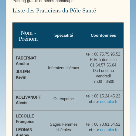
Parking gratuit et accès handicapé.
Liste des Praticiens du Pôle Santé
Nom -
Spécialité
Coordonnées
Prénom
tel.:
06.75.75.95.52
FADERNAT
RdV à domicile
Amélie
01.64.57.56.04
Infirmiers libéraux
Du Lundi au
JULIEN
Vendredi
Kevin
7h30 - 8h00
tel.: 06.15.24.45.22
KOLIVANOFF
Ostéopathe
et sur
doctolib.fr
Alexis
LECOLLE
Françoise
Sages Femmes
tel.: 06.70.91.54.52
LEONAN
libérales
et sur
doctolib.fr
Audrey