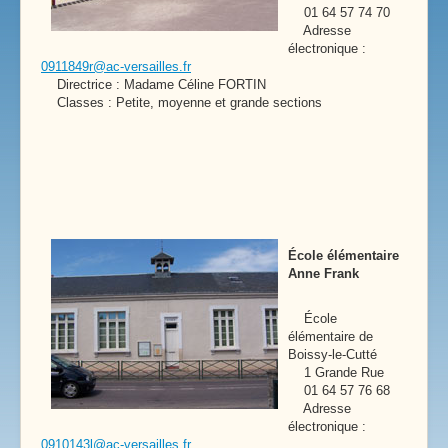
01 64 57 74 70
Adresse
électronique :
0911849r@ac-versailles.fr
Directrice : Madame Céline FORTIN
Classes : Petite, moyenne et grande sections
École élémentaire
Anne Frank
École
élémentaire de
Boissy-le-Cutté
1 Grande Rue
01 64 57 76 68
Adresse
électronique :
0910143l@ac-versailles.fr