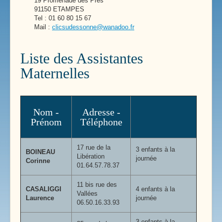
19 Promenade des Prés
91150 ETAMPES
Tel : 01 60 80 15 67
Mail :
clicsudessonne@wanadoo.fr
Liste des Assistantes
Maternelles
Nom -
Adresse -
Prénom
Téléphone
17 rue de la
3 enfants à la
BOINEAU
Libération
journée
Corinne
01.64.57.78.37
11 bis rue des
CASALIGGI
4 enfants à la
Vallées
Laurence
journée
06.50.16.33.93
3 enfants à la