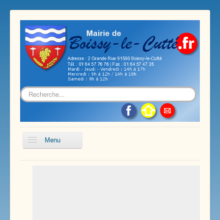
Rechercher
Menu
Accueil
Présentation de notre commune
Vie économique et associative
Les services sur notre commune