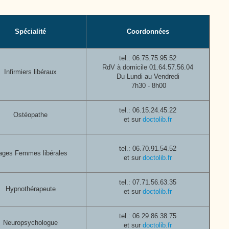
Cutté
Spécialité
Coordonnées
tel.:
06.75.75.95.52
RdV à domicile 01.64.57.56.04
Infirmiers libéraux
Du Lundi au Vendredi
7h30 - 8h00
tel.: 06.15.24.45.22
Ostéopathe
et sur
doctolib.fr
tel.: 06.70.91.54.52
ages Femmes libérales
et sur
doctolib.fr
tel.:
07.71.56.63.35
Hypnothérapeute
et sur
doctolib.fr
tel.:
06.29.86.38.75
Neuropsychologue
et sur
doctolib.fr