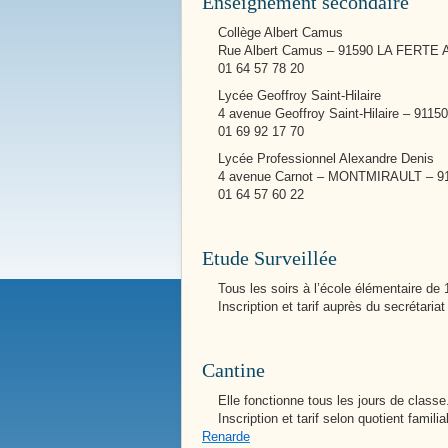
Enseignement secondaire
Collège Albert Camus
Rue Albert Camus – 91590 LA FERTE 
01 64 57 78 20
Lycée Geoffroy Saint-Hilaire
4 avenue Geoffroy Saint-Hilaire – 91
01 69 92 17 70
Lycée Professionnel Alexandre Denis
4 avenue Carnot – MONTMIRAULT – 9
01 64 57 60 22
Nos Services Communaux
Maternelle Niki de St Phalle
Etude Surveillée
Tous les soirs à l’école élémentaire de 
Inscription et tarif auprès du secrétariat
Cantine
Elle fonctionne tous les jours de classe
Inscription et tarif selon quotient familia
Renarde