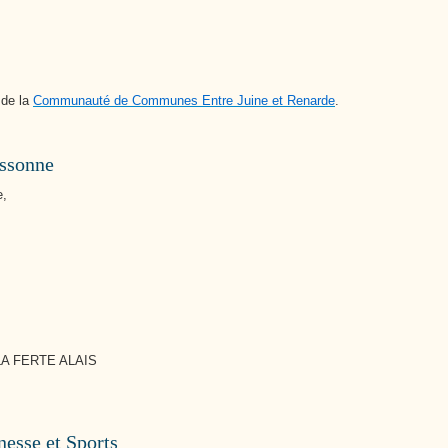
 de la
Communauté de Communes Entre Juine et Renarde
.
Essonne
e,
 LA FERTE ALAIS
esse et Sports