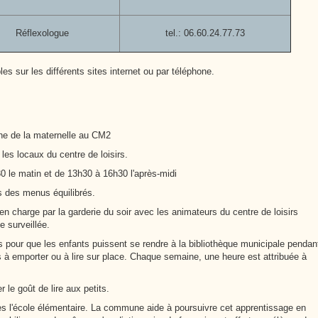
Réflexologue
tel.: 06.60.24.77.73
es sur les différents sites internet ou par téléphone.
ne de la maternelle au CM2
les locaux du centre de loisirs.
 le matin et de 13h30 à 16h30 l'après-midi
s des menus équilibrés.
en charge par la garderie du soir avec les animateurs du centre de loisirs
e surveillée.
our que les enfants puissent se rendre à la bibliothèque municipale pendan
es à emporter ou à lire sur place. Chaque semaine, une heure est attribuée à
le goût de lire aux petits.
ès l'école élémentaire. La commune aide à poursuivre cet apprentissage en