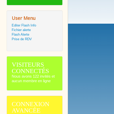
User Menu
Editer Flash Info
Fichier alerte
Flash Alerte
Prise de RDV
VISITEURS
CONNECTÉS
Nous avons 122 invités et
aucun membre en ligne
CONNEXION
AVANCÉE