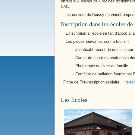
offrant aux élèves de CM2 des dictionnaire
CM1.
Les écoliers de Boissy se voient proposer 
Inscription dans les écoles d
Notre Patrimoine
L'inscription à l'école se fait d'abord à l
Ecole / Ancienne Mairie
Les pièces suivantes sont à fournir :
- Justificatif récent de domicile sur B
- Carnet de santé ou photocopie des 
- Photocopie du livret de famille
- Certificat de radiation fournie par l’é
Fiche de Pré-inscription scolaire
:
téléc
Les Écoles
Nos Services Communaux