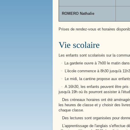
ROMERO Nathalie
Prises de rendez-vous et horaires disponibl
Vie scolaire
Les enfants sont scolarisés sur la commu
·
La garderie ouvre à 7h00 le matin dans 
La Mare Aux Roches
·
L'école commence à 8h30 jusqu'à 11h30
·
Le midi, la cantine propose aux enfant
·
A 16h30, les enfants peuvent être pris 
jusqu'à 19h où ils pourront assister à l'étud
Des créneaux horaires ont été aménagés p
les heures de classe et y choisir des livr
chaque classe.
Des lectures sont organisées pour donner 
L’apprentissage de l'anglais s'effectue d