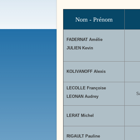
Bienvenue à
Boissy le 
Nom - Prénom
FADERNAT Amélie
JULIEN Kevin
KOLIVANOFF Alexis
LECOLLE Françoise
S
LEONAN Audrey
Notre Histoire
LERAT Michel
Place de la Victoire
RIGAULT Pauline