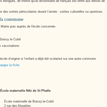
s bilingues, de même qu'un dictionnaire de français est offert aux élèves de
des sorties périscolaires durant l’année : sorties culturelles ou sportives.
e la commune
a Mairie puis auprès de l'école concernée.
oissy le Cutté
vaccinations
cole d’origine si l’enfant a déjà été scolarisé sur une autre commune
hargez la fiche
École maternelle Niki de St Phalle
École maternelle de Boissy-le-Cutté
2 rue des Alouettes