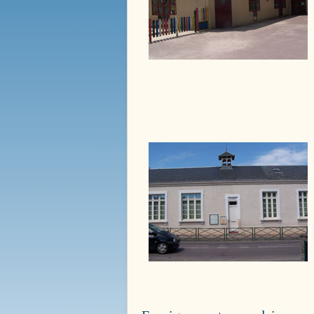
Ecole / Ancienne Mairie
Nos Services Communaux
Ecole Anne Frank