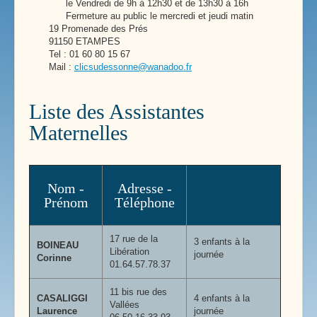
le Vendredi de 9h à 12h30 et de 13h30 à 16h
Fermeture au public le mercredi et jeudi matin
19 Promenade des Prés
91150 ETAMPES
Tel : 01 60 80 15 67
Mail :
clicsudessonne@wanadoo.fr
Liste des Assistantes
Maternelles
Nom -
Adresse -
Prénom
Téléphone
17 rue de la
3 enfants à la
BOINEAU
Libération
journée
Corinne
01.64.57.78.37
11 bis rue des
CASALIGGI
4 enfants à la
Vallées
Laurence
journée