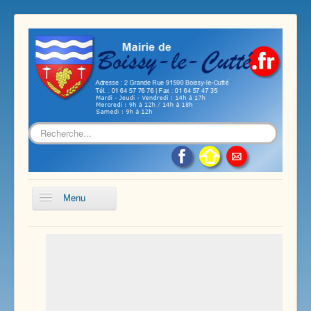
Rechercher
Menu
Accueil
Présentation de notre commune
Vie économique et associative
Les services sur notre commune