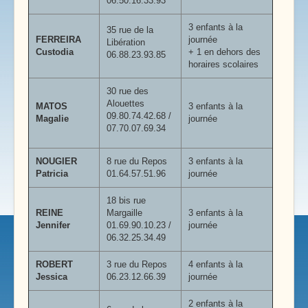
06.50.16.33.93
3 enfants à la
35 rue de la
FERREIRA
journée
Libération
Custodia
+ 1 en dehors des
06.88.23.93.85
horaires scolaires
30 rue des
Alouettes
MATOS
3 enfants à la
09.80.74.42.68 /
Magalie
journée
07.70.07.69.34
NOUGIER
8 rue du Repos
3 enfants à la
Patricia
01.64.57.51.96
journée
18 bis rue
REINE
Margaille
3 enfants à la
Jennifer
01.69.90.10.23 /
journée
06.32.25.34.49
ROBERT
3 rue du Repos
4 enfants à la
Jessica
06.23.12.66.39
journée
2 enfants à la