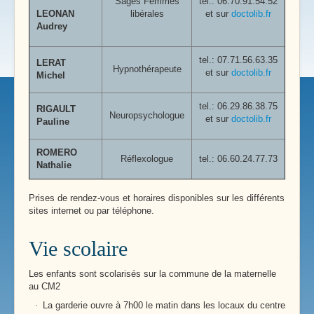
Sages Femmes
tel.: 06.70.91.54.52
LEONAN
libérales
et sur
doctolib.fr
Audrey
tel.:
07.71.56.63.35
LERAT
Hypnothérapeute
et sur
doctolib.fr
Michel
tel.:
06.29.86.38.75
RIGAULT
Neuropsychologue
et sur
doctolib.fr
Pauline
ROMERO
Réflexologue
tel.: 06.60.24.77.73
Nathalie
Prises de rendez-vous et horaires disponibles sur les différents
sites internet ou par téléphone.
Vie scolaire
Les enfants sont scolarisés sur la commune de la maternelle
au CM2
·
La garderie ouvre à 7h00 le matin dans les locaux du centre