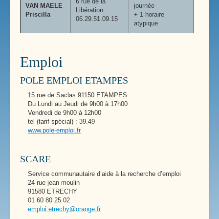
6 rue de la
VAN MAELE
journée
Libération
Priscilla
+ 1 horaire
06.29.51.09.15
atypique
Emploi
POLE EMPLOI ETAMPES
15 rue de Saclas 91150 ETAMPES
Du Lundi au Jeudi de 9h00 à 17h00
Vendredi de 9h00 à 12h00
tel (tarif spécial) : 39.49
www.pole-emploi.fr
SCARE
Service communautaire d’aide à la recherche d’emploi
24 rue jean moulin
91580 ETRECHY
01 60 80 25 02
emploi.etrechy@orange.fr