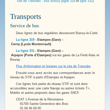
Site de Transdev - Bus Boissy
(
ligne 319
et
ligne 331
)
Transports
Service de bus
Deux lignes de bus régulières desservent Boissy-le-Cutté
La ligne 319
- Etampes (Gare) –
Cerny (Lycée Montmirault)
La ligne 331
- Etampes (Gare) –
Arpajon (Porte d’Etampes)
via les gares de La Ferté Alais et
Bouray
Plus d'information et horaires sur le site de Transdev
Ensuite vous avez accès aux correspondances avec le
réseau du STIF à partir d’Etampes et Arpajon.
Ces lignes font partie du réseau STIF et sont donc
accessibles avec une carte Navigo ou autres tickets T+,
Mobilis et autres proposés dans les gares SNCF.
CEAT 1 Avenue de la Résistance
91700 Sainte Geneviève des Bois
01 69 46 69 00