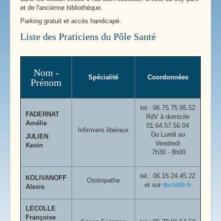
et de l'ancienne bibliothèque.
Parking gratuit et accès handicapé.
Liste des Praticiens du Pôle Santé
Nom -
Spécialité
Coordonnées
Prénom
tel.:
06.75.75.95.52
FADERNAT
RdV à domicile
Amélie
01.64.57.56.04
Infirmiers libéraux
Du Lundi au
JULIEN
Vendredi
Kevin
7h30 - 8h00
tel.: 06.15.24.45.22
KOLIVANOFF
Ostéopathe
et sur
doctolib.fr
Alexis
LECOLLE
Françoise