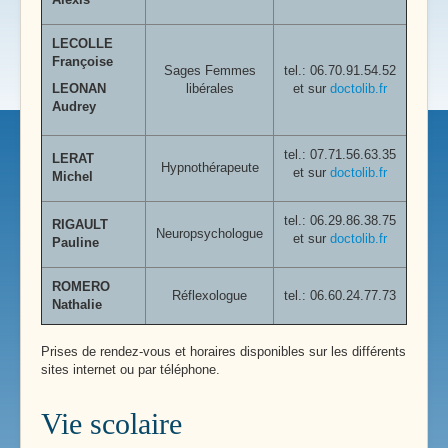
LECOLLE
Françoise
Sages Femmes
tel.: 06.70.91.54.52
LEONAN
libérales
et sur
doctolib.fr
Audrey
tel.:
07.71.56.63.35
LERAT
Hypnothérapeute
et sur
doctolib.fr
Michel
tel.:
06.29.86.38.75
RIGAULT
Neuropsychologue
et sur
doctolib.fr
Pauline
ROMERO
Réflexologue
tel.: 06.60.24.77.73
Nathalie
Prises de rendez-vous et horaires disponibles sur les différents
sites internet ou par téléphone.
Vie scolaire