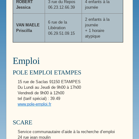
ROBERT
3 rue du Repos
4 enfants à la
Jessica
06.23.12.66.39
journée
2 enfants à la
6 rue de la
VAN MAELE
journée
Libération
Priscilla
+ 1 horaire
06.29.51.09.15
atypique
Emploi
POLE EMPLOI ETAMPES
15 rue de Saclas 91150 ETAMPES
Du Lundi au Jeudi de 9h00 à 17h00
Vendredi de 9h00 à 12h00
tel (tarif spécial) : 39.49
www.pole-emploi.fr
SCARE
Service communautaire d’aide à la recherche d’emploi
24 rue jean moulin