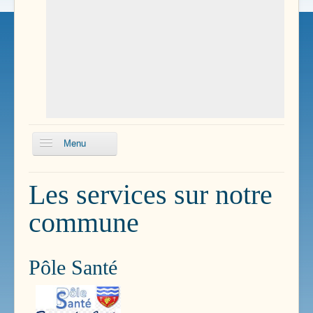
Menu
Histoire
Les services sur notre
Tourisme
commune
L'équipe municipale
Syndicats Intercommunaux
Pôle Santé