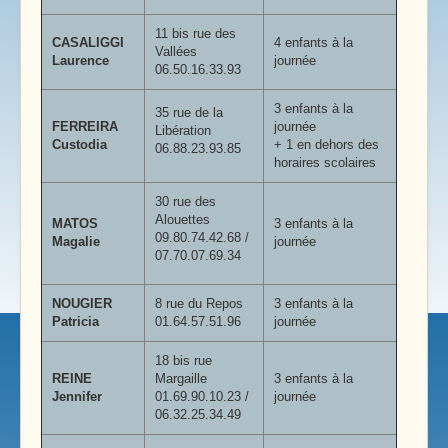
11 bis rue des
CASALIGGI
4 enfants à la
Vallées
Laurence
journée
06.50.16.33.93
3 enfants à la
35 rue de la
FERREIRA
journée
Libération
Custodia
+ 1 en dehors des
06.88.23.93.85
horaires scolaires
30 rue des
Alouettes
MATOS
3 enfants à la
09.80.74.42.68 /
Magalie
journée
07.70.07.69.34
NOUGIER
8 rue du Repos
3 enfants à la
Patricia
01.64.57.51.96
journée
18 bis rue
REINE
Margaille
3 enfants à la
Jennifer
01.69.90.10.23 /
journée
06.32.25.34.49