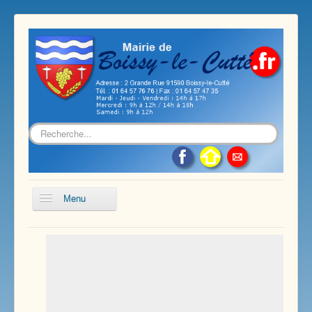
Rechercher
Menu
Accueil
Présentation de notre commune
Vie économique et associative
Les services sur notre commune