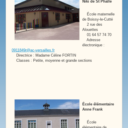
Niki de St Phalle
École maternelle
de Boissy-le-Cutté
2 rue des
Alouettes
01 64 57 74 70
Adresse
électronique :
0911849r@ac-versailles.fr
Directrice : Madame Céline FORTIN
Classes : Petite, moyenne et grande sections
École élémentaire
Anne Frank
École
élémentaire de