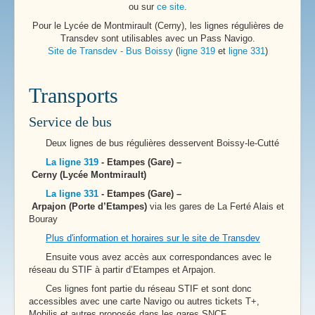
ou sur
ce site
.
Pour le Lycée de Montmirault (Cerny), les lignes régulières de
Transdev sont utilisables avec un Pass Navigo.
Site de Transdev - Bus Boissy
(
ligne 319
et
ligne 331
)
Transports
Service de bus
Deux lignes de bus régulières desservent Boissy-le-Cutté
La ligne 319
- Etampes (Gare) –
Cerny (Lycée Montmirault)
La ligne 331
- Etampes (Gare) –
Arpajon (Porte d’Etampes)
via les gares de La Ferté Alais et
Bouray
Plus d'information et horaires sur le site de Transdev
Ensuite vous avez accès aux correspondances avec le
réseau du STIF à partir d’Etampes et Arpajon.
Ces lignes font partie du réseau STIF et sont donc
accessibles avec une carte Navigo ou autres tickets T+,
Mobilis et autres proposés dans les gares SNCF.