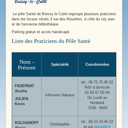
Le pôle Santé de Boissy le Cutté regroupe plusieurs praticiens
dans les locaux situés 3 rue des Alouettes, à côté du city parc
et de l'ancienne bibliothèque.
Parking gratuit et accès handicapé.
Liste des Praticiens du Pôle Santé
Nom -
Spécialité
Coordonnées
Prénom
tel.:
06.75.75.95.52
FADERNAT
RdV à domicile
Amélie
01.64.57.56.04
Infirmiers libéraux
Du Lundi au
JULIEN
Vendredi
Kevin
7h30 - 8h00
tel.: 06.15.24.45.22
KOLIVANOFF
Ostéopathe
et sur
doctolib.fr
Alexis