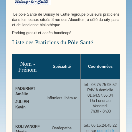
Liens Pratiques
Le pôle Santé de Boissy le Cutté regroupe plusieurs praticiens
dans les locaux situés 3 rue des Alouettes, à côté du city parc
et de l'ancienne bibliothèque.
Parking gratuit et accès handicapé.
Liste des Praticiens du Pôle Santé
Nom -
Spécialité
Coordonnées
Prénom
tel.:
06.75.75.95.52
FADERNAT
RdV à domicile
Amélie
01.64.57.56.04
Infirmiers libéraux
Du Lundi au
JULIEN
Vendredi
Kevin
7h30 - 8h00
tel.: 06.15.24.45.22
KOLIVANOFF
Ostéopathe
et sur
doctolib.fr
Alexis