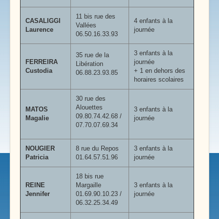
11 bis rue des
CASALIGGI
4 enfants à la
Vallées
Laurence
journée
06.50.16.33.93
3 enfants à la
35 rue de la
FERREIRA
journée
Libération
Custodia
+ 1 en dehors des
06.88.23.93.85
horaires scolaires
30 rue des
Alouettes
MATOS
3 enfants à la
09.80.74.42.68 /
Magalie
journée
07.70.07.69.34
NOUGIER
8 rue du Repos
3 enfants à la
Patricia
01.64.57.51.96
journée
18 bis rue
REINE
Margaille
3 enfants à la
Jennifer
01.69.90.10.23 /
journée
06.32.25.34.49