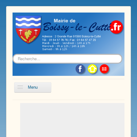
Rechercher
Menu
Accueil
Présentation de notre commune
Vie économique et associative
Les services sur notre commune