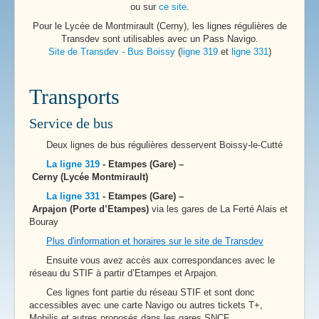
ou sur
ce site
.
Pour le Lycée de Montmirault (Cerny), les lignes régulières de
Transdev sont utilisables avec un Pass Navigo.
Site de Transdev - Bus Boissy
(
ligne 319
et
ligne 331
)
Transports
Service de bus
Deux lignes de bus régulières desservent Boissy-le-Cutté
La ligne 319
- Etampes (Gare) –
Cerny (Lycée Montmirault)
La ligne 331
- Etampes (Gare) –
Arpajon (Porte d’Etampes)
via les gares de La Ferté Alais et
Bouray
Plus d'information et horaires sur le site de Transdev
Ensuite vous avez accès aux correspondances avec le
réseau du STIF à partir d’Etampes et Arpajon.
Ces lignes font partie du réseau STIF et sont donc
accessibles avec une carte Navigo ou autres tickets T+,
Mobilis et autres proposés dans les gares SNCF.