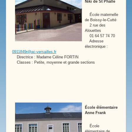
Niki de St Phalle
École maternelle
de Boissy-le-Cutté
2 rue des
Alouettes
01 64 57 74 70
Adresse
électronique :
0911849r@ac-versailles.fr
Directrice : Madame Céline FORTIN
Classes : Petite, moyenne et grande sections
École élémentaire
Anne Frank
École
élémentaire de