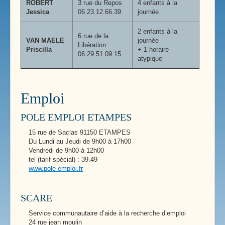
ROBERT
3 rue du Repos
4 enfants à la
Jessica
06.23.12.66.39
journée
2 enfants à la
6 rue de la
VAN MAELE
journée
Libération
Priscilla
+ 1 horaire
06.29.51.09.15
atypique
Emploi
POLE EMPLOI ETAMPES
15 rue de Saclas 91150 ETAMPES
Du Lundi au Jeudi de 9h00 à 17h00
Vendredi de 9h00 à 12h00
tel (tarif spécial) : 39.49
www.pole-emploi.fr
SCARE
Service communautaire d’aide à la recherche d’emploi
24 rue jean moulin