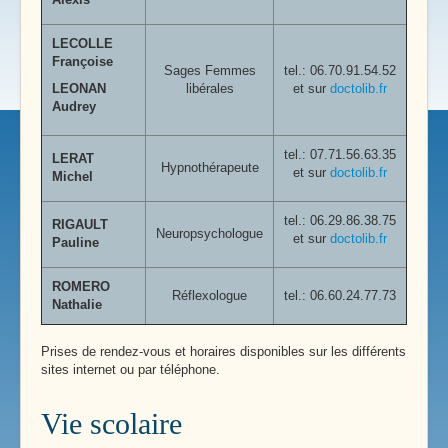
LECOLLE
Françoise
Sages Femmes
tel.: 06.70.91.54.52
LEONAN
libérales
et sur
doctolib.fr
Audrey
tel.:
07.71.56.63.35
LERAT
Hypnothérapeute
et sur
doctolib.fr
Michel
tel.:
06.29.86.38.75
RIGAULT
Neuropsychologue
et sur
doctolib.fr
Pauline
ROMERO
Réflexologue
tel.: 06.60.24.77.73
Nathalie
Prises de rendez-vous et horaires disponibles sur les différents
sites internet ou par téléphone.
Vie scolaire