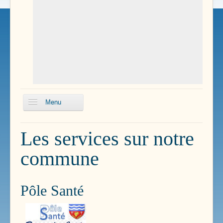
Menu
Echos
Les services sur notre
Boissillons
commune
Conseils
municipaux
Délibérations du
Pôle Santé
conseil
Plan Local
d'Urbanisme