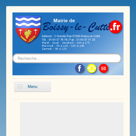
Rechercher
Menu
Accueil
Présentation de notre commune
Vie économique et associative
Les services sur notre commune