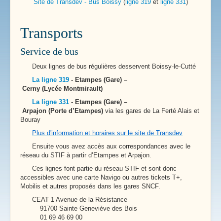
Site de Transdev - Bus Boissy
(
ligne 319
et
ligne 331
)
Transports
Service de bus
Deux lignes de bus régulières desservent Boissy-le-Cutté
La ligne 319
- Etampes (Gare) –
Cerny (Lycée Montmirault)
La ligne 331
- Etampes (Gare) –
Arpajon (Porte d’Etampes)
via les gares de La Ferté Alais et
Bouray
Plus d'information et horaires sur le site de Transdev
Ensuite vous avez accès aux correspondances avec le
réseau du STIF à partir d’Etampes et Arpajon.
Ces lignes font partie du réseau STIF et sont donc
accessibles avec une carte Navigo ou autres tickets T+,
Mobilis et autres proposés dans les gares SNCF.
CEAT 1 Avenue de la Résistance
91700 Sainte Geneviève des Bois
01 69 46 69 00