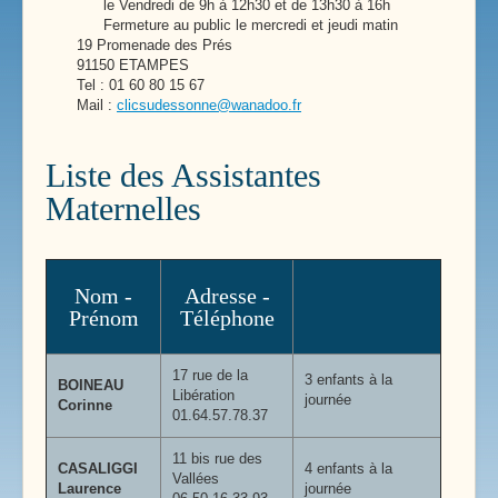
le Vendredi de 9h à 12h30 et de 13h30 à 16h
Fermeture au public le mercredi et jeudi matin
19 Promenade des Prés
91150 ETAMPES
Tel : 01 60 80 15 67
Mail :
clicsudessonne@wanadoo.fr
Liste des Assistantes
Maternelles
Nom -
Adresse -
Prénom
Téléphone
17 rue de la
3 enfants à la
BOINEAU
Libération
journée
Corinne
01.64.57.78.37
11 bis rue des
CASALIGGI
4 enfants à la
Vallées
Laurence
journée