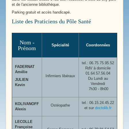
et de l'ancienne bibliothèque.
Parking gratuit et accès handicapé.
Liste des Praticiens du Pôle Santé
Nom -
Spécialité
Coordonnées
Prénom
tel.:
06.75.75.95.52
FADERNAT
RdV à domicile
Amélie
01.64.57.56.04
Infirmiers libéraux
Du Lundi au
JULIEN
Vendredi
Kevin
7h30 - 8h00
tel.: 06.15.24.45.22
KOLIVANOFF
Ostéopathe
et sur
doctolib.fr
Alexis
LECOLLE
Françoise