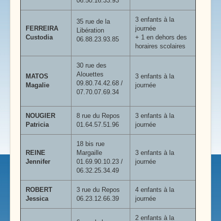
06.50.16.33.93
3 enfants à la
35 rue de la
FERREIRA
journée
Libération
Custodia
+ 1 en dehors des
06.88.23.93.85
horaires scolaires
30 rue des
Alouettes
MATOS
3 enfants à la
09.80.74.42.68 /
Magalie
journée
07.70.07.69.34
NOUGIER
8 rue du Repos
3 enfants à la
Patricia
01.64.57.51.96
journée
18 bis rue
REINE
Margaille
3 enfants à la
Jennifer
01.69.90.10.23 /
journée
06.32.25.34.49
ROBERT
3 rue du Repos
4 enfants à la
Jessica
06.23.12.66.39
journée
2 enfants à la