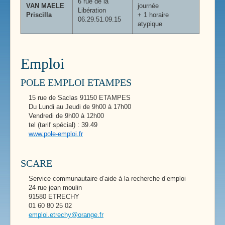
6 rue de la
VAN MAELE
journée
Libération
Priscilla
+ 1 horaire
06.29.51.09.15
atypique
Emploi
POLE EMPLOI ETAMPES
15 rue de Saclas 91150 ETAMPES
Du Lundi au Jeudi de 9h00 à 17h00
Vendredi de 9h00 à 12h00
tel (tarif spécial) : 39.49
www.pole-emploi.fr
SCARE
Service communautaire d’aide à la recherche d’emploi
24 rue jean moulin
91580 ETRECHY
01 60 80 25 02
emploi.etrechy@orange.fr