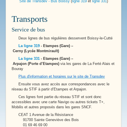
Site de Transdev - Bus Boissy
(
ligne 319
et
ligne 331
)
Transports
Service de bus
Deux lignes de bus régulières desservent Boissy-le-Cutté
La ligne 319
- Etampes (Gare) –
Cerny (Lycée Montmirault)
La ligne 331
- Etampes (Gare) –
Arpajon (Porte d’Etampes)
via les gares de La Ferté Alais et
Bouray
Plus d'information et horaires sur le site de Transdev
Ensuite vous avez accès aux correspondances avec le
réseau du STIF à partir d’Etampes et Arpajon.
Ces lignes font partie du réseau STIF et sont donc
accessibles avec une carte Navigo ou autres tickets T+,
Mobilis et autres proposés dans les gares SNCF.
CEAT 1 Avenue de la Résistance
91700 Sainte Geneviève des Bois
01 69 46 69 00