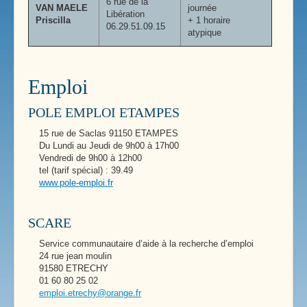
6 rue de la
VAN MAELE
journée
Libération
Priscilla
+ 1 horaire
06.29.51.09.15
atypique
Emploi
POLE EMPLOI ETAMPES
15 rue de Saclas 91150 ETAMPES
Du Lundi au Jeudi de 9h00 à 17h00
Vendredi de 9h00 à 12h00
tel (tarif spécial) : 39.49
www.pole-emploi.fr
SCARE
Service communautaire d’aide à la recherche d’emploi
24 rue jean moulin
91580 ETRECHY
01 60 80 25 02
emploi.etrechy@orange.fr