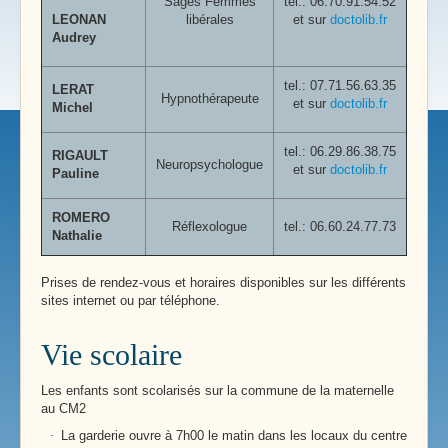
Sages Femmes
tel.: 06.70.91.54.52
LEONAN
libérales
et sur
doctolib.fr
Audrey
tel.:
07.71.56.63.35
LERAT
Hypnothérapeute
et sur
doctolib.fr
Michel
tel.:
06.29.86.38.75
RIGAULT
Neuropsychologue
et sur
doctolib.fr
Pauline
ROMERO
Réflexologue
tel.: 06.60.24.77.73
Nathalie
Prises de rendez-vous et horaires disponibles sur les différents
sites internet ou par téléphone.
Vie scolaire
Les enfants sont scolarisés sur la commune de la maternelle
au CM2
·
La garderie ouvre à 7h00 le matin dans les locaux du centre