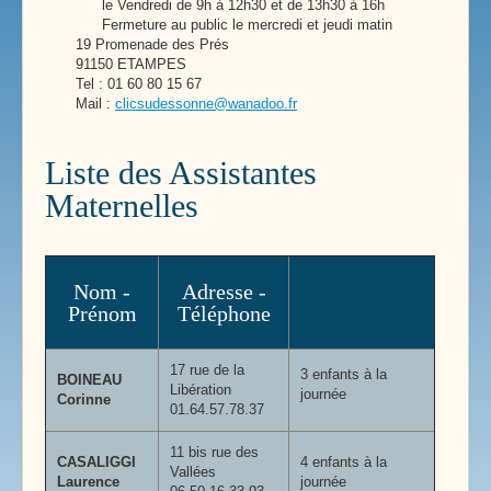
le Vendredi de 9h à 12h30 et de 13h30 à 16h
Fermeture au public le mercredi et jeudi matin
19 Promenade des Prés
91150 ETAMPES
Tel : 01 60 80 15 67
Mail :
clicsudessonne@wanadoo.fr
Liste des Assistantes
Maternelles
Nom -
Adresse -
Prénom
Téléphone
17 rue de la
3 enfants à la
BOINEAU
Libération
journée
Corinne
01.64.57.78.37
11 bis rue des
CASALIGGI
4 enfants à la
Vallées
Laurence
journée