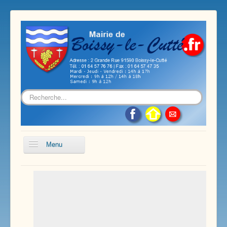
Rechercher
Menu
Accueil
Présentation de notre commune
Vie économique et associative
Les services sur notre commune