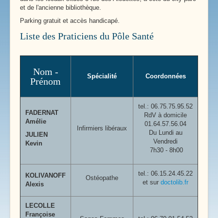
et de l'ancienne bibliothèque.
Parking gratuit et accès handicapé.
Liste des Praticiens du Pôle Santé
Nom -
Spécialité
Coordonnées
Prénom
tel.:
06.75.75.95.52
FADERNAT
RdV à domicile
Amélie
01.64.57.56.04
Infirmiers libéraux
Du Lundi au
JULIEN
Vendredi
Kevin
7h30 - 8h00
tel.: 06.15.24.45.22
KOLIVANOFF
Ostéopathe
et sur
doctolib.fr
Alexis
LECOLLE
Françoise